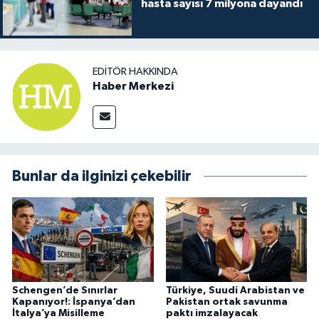
hasta sayısı 7 milyona dayandı
EDITÖR HAKKINDA
Haber Merkezi
Bunlar da ilginizi çekebilir
Schengen’de Sınırlar
Türkiye, Suudi Arabistan ve
Kapanıyor!: İspanya’dan
Pakistan ortak savunma
İtalya’ya Misilleme
paktı imzalayacak