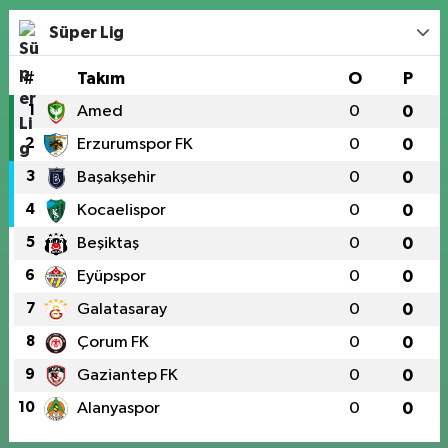
Süper Lig
#
Takım
O
P
1
Amed
0
0
2
Erzurumspor FK
0
0
3
Başakşehir
0
0
4
Kocaelispor
0
0
5
Beşiktaş
0
0
6
Eyüpspor
0
0
7
Galatasaray
0
0
8
Çorum FK
0
0
9
Gaziantep FK
0
0
10
Alanyaspor
0
0