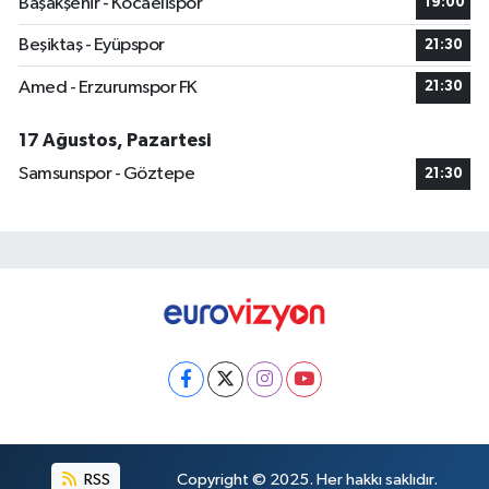
Başakşehir - Kocaelispor
19:00
Beşiktaş - Eyüpspor
21:30
Amed - Erzurumspor FK
21:30
17 Ağustos, Pazartesi
Samsunspor - Göztepe
21:30
RSS
Copyright © 2025. Her hakkı saklıdır.