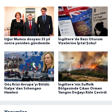
Uğur Mumcu dosyası 33 yıl
İngiltere’de Bazı Oturum
sonra yeniden gündemde
Vizelerine İptal Şoku!
Göç Krizi Avrupa'yı Böldü:
İngiltere'nin Suffolk
İtalya'dan Schengen
Bölgesinde Çıkan Orman
Hamlesi
Yangını Doğayı Küle Çevirdi