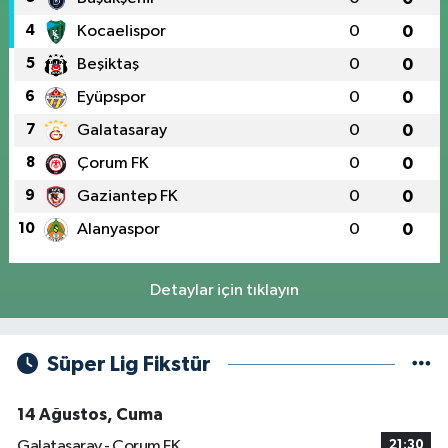
4
Kocaelispor
0
0
5
Beşiktaş
0
0
6
Eyüpspor
0
0
7
Galatasaray
0
0
8
Çorum FK
0
0
9
Gaziantep FK
0
0
10
Alanyaspor
0
0
Detaylar için tıklayın
Süper Lig Fikstür
14 Ağustos, Cuma
Galatasaray - Çorum FK
21:30