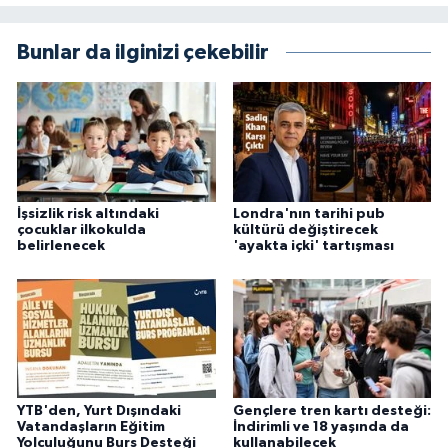
Bunlar da ilginizi çekebilir
İşsizlik risk altındaki
Londra'nın tarihi pub
çocuklar ilkokulda
kültürü değiştirecek
belirlenecek
'ayakta içki' tartışması
YTB'den, Yurt Dışındaki
Gençlere tren kartı desteği:
Vatandaşların Eğitim
İndirimli ve 18 yaşında da
Yolculuğunu Burs Desteği
kullanabilecek