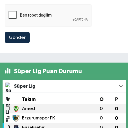
Gönder
Süper Lig Puan Durumu
Süper Lig
#
Takım
O
P
1
Amed
0
0
2
Erzurumspor FK
0
0
3
Başakşehir
0
0