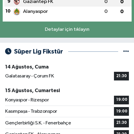
9
Gaziantep FK
0
0
10
Alanyaspor
0
0
Detaylar için tıklayın
Süper Lig Fikstür
14 Ağustos, Cuma
Galatasaray - Çorum FK
21:30
15 Ağustos, Cumartesi
Konyaspor - Rizespor
19:00
Kasımpaşa - Trabzonspor
19:00
Gençlerbirliği S.K. - Fenerbahçe
21:30