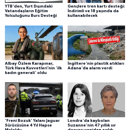
YTB'den, Yurt Dışındaki
Gençlere tren kartı desteği:
Vatandaşların Eğitim
İndirimli ve 18 yaşında da
Yolculuğunu Burs Desteği
kullanabilecek
Albay Özlem Karapınar,
İngiltere'nin plastik atıkları
Türk Hava Kuvvetleri’nin 'ilk
Adana'da alarm verdi
kadın generali' oldu
‘Freni Bozuk’ Yalanı Jaguar
Londra'da kaybolan
Sürücüsüne 4 Yıl Hapse
Suzanne'nin 47 yıllık sır
Maloldu
dosyası yeniden açıldı