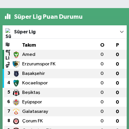
Süper Lig Puan Durumu
Süper Lig
#
Takım
O
P
1
Amed
0
0
2
Erzurumspor FK
0
0
3
Başakşehir
0
0
4
Kocaelispor
0
0
5
Beşiktaş
0
0
6
Eyüpspor
0
0
7
Galatasaray
0
0
8
Çorum FK
0
0