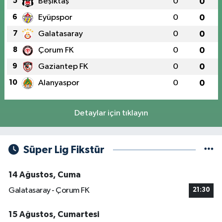
5
Beşiktaş
0
0
6
Eyüpspor
0
0
7
Galatasaray
0
0
8
Çorum FK
0
0
9
Gaziantep FK
0
0
10
Alanyaspor
0
0
Detaylar için tıklayın
Süper Lig Fikstür
14 Ağustos, Cuma
Galatasaray - Çorum FK
21:30
15 Ağustos, Cumartesi