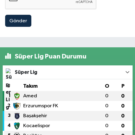
Gönder
Süper Lig Puan Durumu
Süper Lig
#
Takım
O
P
1
Amed
0
0
2
Erzurumspor FK
0
0
3
Başakşehir
0
0
4
Kocaelispor
0
0