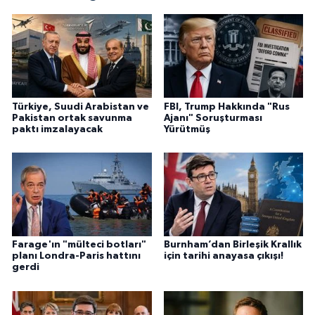
Türkiye, Suudi Arabistan ve
FBI, Trump Hakkında "Rus
Pakistan ortak savunma
Ajanı" Soruşturması
paktı imzalayacak
Yürütmüş
Farage'ın "mülteci botları"
Burnham’dan Birleşik Krallık
planı Londra-Paris hattını
için tarihi anayasa çıkışı!
gerdi