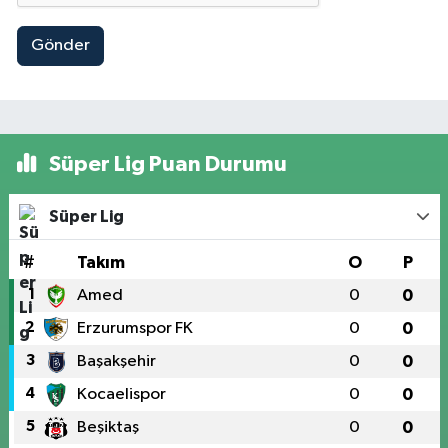
Gönder
Süper Lig Puan Durumu
Süper Lig
#
Takım
O
P
1
Amed
0
0
2
Erzurumspor FK
0
0
3
Başakşehir
0
0
4
Kocaelispor
0
0
5
Beşiktaş
0
0