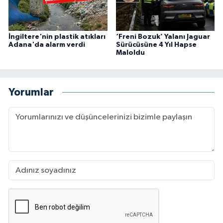
İngiltere'nin plastik atıkları
‘Freni Bozuk’ Yalanı Jaguar
Adana'da alarm verdi
Sürücüsüne 4 Yıl Hapse
Maloldu
Yorumlar