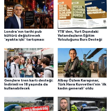
Londra'nın tarihi pub
YTB'den, Yurt Dışındaki
kültürü değiştirecek
Vatandaşların Eğitim
'ayakta içki' tartışması
Yolculuğunu Burs Desteği
Gençlere tren kartı desteği:
Albay Özlem Karapınar,
İndirimli ve 18 yaşında da
Türk Hava Kuvvetleri’nin 'ilk
kullanabilecek
kadın generali' oldu