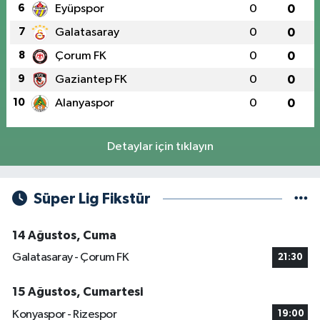
6
Eyüpspor
0
0
7
Galatasaray
0
0
8
Çorum FK
0
0
9
Gaziantep FK
0
0
10
Alanyaspor
0
0
Detaylar için tıklayın
Süper Lig Fikstür
14 Ağustos, Cuma
Galatasaray - Çorum FK
21:30
15 Ağustos, Cumartesi
Konyaspor - Rizespor
19:00