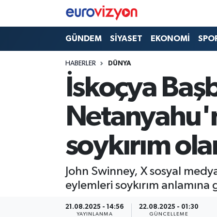
GÜNDEM
SİYASET
EKONOMİ
SPO
HABERLER
DÜNYA
İskoçya Baş
Netanyahu'n
soykırım ola
John Swinney, X sosyal medy
eylemleri soykırım anlamına 
21.08.2025 - 14:56
22.08.2025 - 01:30
YAYINLANMA
GÜNCELLEME