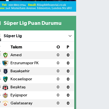
Süper Lig Puan Durumu
Süper Lig
#
Takım
O
P
1
Amed
0
0
2
Erzurumspor FK
0
0
3
Başakşehir
0
0
4
Kocaelispor
0
0
5
Beşiktaş
0
0
6
Eyüpspor
0
0
7
Galatasaray
0
0