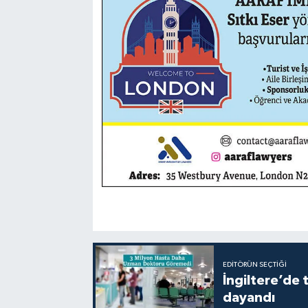
EDITÖRÜN SEÇTIĞI
İngiltere’de 
dayandı