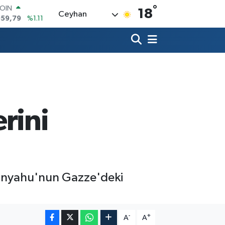
°
AR
18
Ceyhan
7436
%0.18
O
2510
%0.32
RLİN
4811
%0.38
M ALTIN
0.55
%0.03
T100
779
%-14
COIN
rini
959,79
%1.11
tanyahu'nun Gazze'deki
-
+
A
A