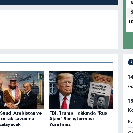
1
1
Ga
1
Ko
 Suudi Arabistan ve
FBI, Trump Hakkında "Rus
n ortak savunma
Ajanı" Soruşturması
Ka
zalayacak
Yürütmüş