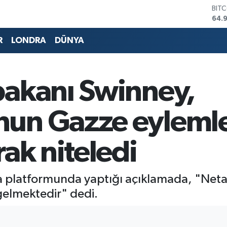
DOL
47,
EUR
55,
R
LONDRA
DÜNYA
STE
64,
GRA
666
bakanı Swinney,
BİS
13.
BIT
un Gazze eylemle
64.
rak niteledi
a platformunda yaptığı açıklamada, "Ne
gelmektedir" dedi.