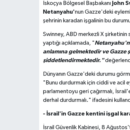
İskoçya Bölgesel Başbakanı
John S
Netanyahu'
nun Gazze'deki eyleml
şehrinin karadan işgalinin bu durumu
Swinney, ABD merkezli X şirketini
yaptığı açıklamada, "
Netanyahu'nu
anlamına gelmektedir ve Gazze ş
şiddetlendirmektedir."
değerlend
Dünyanın Gazze'deki durumu görme
"Bunu durdurmak için ciddi ve acil e
parlamentoyu geri çağırmalı, İsrail'e
derhal durdurmalı." ifadesini kulland
- İsrail'in Gazze kentini işgal kar
İsrail Güvenlik Kabinesi, 8 Ağustos