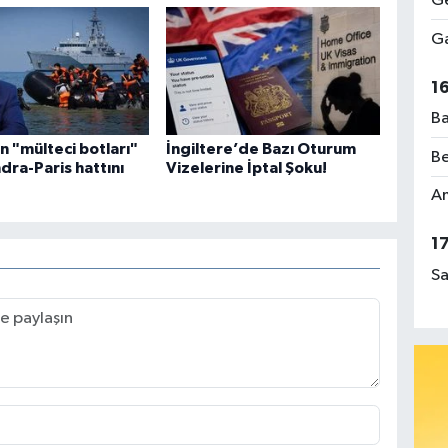
Ge
Ga
1
Ba
n "mülteci botları"
İngiltere’de Bazı Oturum
Be
ndra-Paris hattını
Vizelerine İptal Şoku!
Am
1
Sa