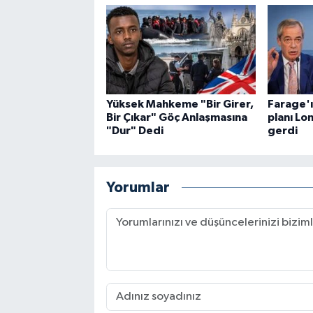
Yüksek Mahkeme "Bir Girer,
Farage'ı
Bir Çıkar" Göç Anlaşmasına
planı Lo
"Dur" Dedi
gerdi
Yorumlar