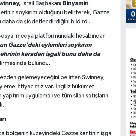
winney,
İsrail Başbakanı
Binyamin
erinin soykırım olduğunu belirterek, Gazze
 daha da şiddetlendirdiğini bildirdi.
n sosyal medya platformundaki hesabından
n Gazze'deki eylemleri soykırım
ehrinin karadan işgali bunu daha da
irmesinde bulundu.
zden gelemeyeceğini belirten Swinney,
yleme ihtiyacımız var. İngiliz hükümeti
 yaptırım uygulamalı ve tüm silah satışlarını
ı.
arı
'ta bölgenin kuzeyindeki Gazze kentinin işgal