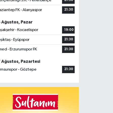
nçlerbirliği S.K. - Fenerbahçe
21:30
ziantep FK - Alanyaspor
21:30
6 Ağustos, Pazar
şakşehir - Kocaelispor
19:00
şiktaş - Eyüpspor
21:30
ed - Erzurumspor FK
21:30
7 Ağustos, Pazartesi
msunspor - Göztepe
21:30