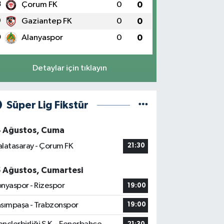
8
Çorum FK
0
0
9
Gaziantep FK
0
0
0
Alanyaspor
0
0
Detaylar için tıklayın
Süper Lig Fikstür
4 Ağustos, Cuma
latasaray - Çorum FK
21:30
5 Ağustos, Cumartesi
nyaspor - Rizespor
19:00
sımpaşa - Trabzonspor
19:00