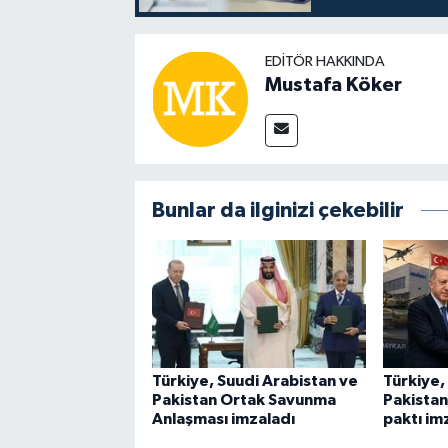
EDITÖR HAKKINDA
Mustafa Köker
Bunlar da ilginizi çekebilir
Türkiye, Suudi Arabistan ve
Türkiye,
Pakistan Ortak Savunma
Pakista
Anlaşması imzaladı
paktı im