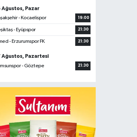
6 Ağustos, Pazar
şakşehir - Kocaelispor
19:00
şiktaş - Eyüpspor
21:30
ed - Erzurumspor FK
21:30
7 Ağustos, Pazartesi
msunspor - Göztepe
21:30