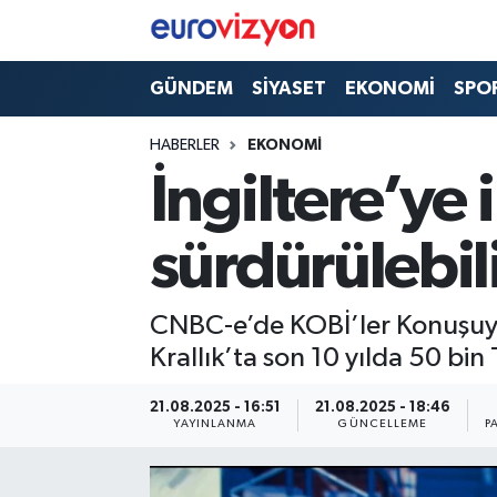
GÜNDEM
SİYASET
EKONOMİ
SPO
HABERLER
EKONOMİ
İngiltere’ye
sürdürülebilir
CNBC-e’de KOBİ’ler Konuşuyo
Krallık’ta son 10 yılda 50 bin
21.08.2025 - 16:51
21.08.2025 - 18:46
YAYINLANMA
GÜNCELLEME
P