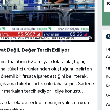
1
1
yat Değil, Değer Tercih Ediliyor
Ga
lam ithalatının 820 milyar dolara ulaştığını,
ihai tüketici ürünlerinden oluştuğunu belirten
1
önemli bir fırsata işaret ettiğini belirterek,
Ko
a açık ama tüketici artık çok daha seçici. Sadece
Ka
ir markaları tercih ediyor” diye konuştu.
Ge
azarda rekabet edebilmesi için yalnızca ürün
Ga