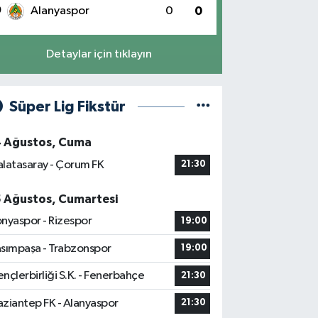
0
Alanyaspor
0
0
Detaylar için tıklayın
Süper Lig Fikstür
4 Ağustos, Cuma
latasaray - Çorum FK
21:30
5 Ağustos, Cumartesi
nyaspor - Rizespor
19:00
sımpaşa - Trabzonspor
19:00
nçlerbirliği S.K. - Fenerbahçe
21:30
ziantep FK - Alanyaspor
21:30