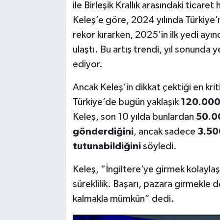
ile Birleşik Krallık arasındaki ticaret
Keleş’e göre, 2024 yılında Türkiye’ni
rekor kırarken, 2025’in ilk yedi ay
ulaştı. Bu artış trendi, yıl sonunda 
ediyor.
Ancak Keleş’in dikkat çektiği en kriti
Türkiye’de bugün yaklaşık
120.000 
Keleş, son 10 yılda bunlardan
50.00
gönderdiğini
, ancak sadece
3.50
tutunabildiğini
söyledi.
Keleş, “İngiltere’ye girmek kolayla
süreklilik. Başarı, pazara girmekle d
kalmakla mümkün” dedi.