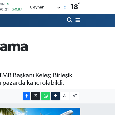
°
AR
18
Ceyhan
436
%0.18
O
510
%0.32
LİN
811
%0.38
 ALTIN
.55
%0.03
, ama
100
79
%-14
OIN
60,21
%0.87
B Başkanı Keleş; Birleşik
 pazarda kalıcı olabildi.
-
+
A
A