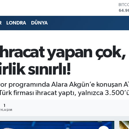
DOL
47,7
EUR
55,2
R
LONDRA
DÜNYA
STER
64,4
GRAM
6660
 ihracat yapan çok
BİST
13.7
BITC
lik sınırlı!
64.9
r programında Alara Akgün’e konuşan ATM
 Türk firması ihracat yaptı, yalnızca 3.500’ü
1
AYLAŞIM