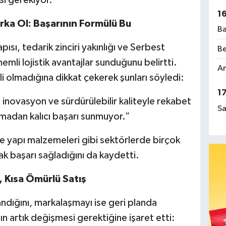
ı gerekiyor.
1
rka Ol: Başarının Formülü Bu
Ba
pısı, tedarik zinciri yakınlığı ve Serbest
Be
mli lojistik avantajlar sunduğunu belirtti.
Am
i olmadığına dikkat çekerek şunları söyledi:
1
, inovasyon ve sürdürülebilir kaliteyle rekabet
Sa
şmadan kalıcı başarı sunmuyor.”
 ve yapı malzemeleri gibi sektörlerde birçok
ak başarı sağladığını da kaydetti.
, Kısa Ömürlü Satış
andığını, markalaşmayı ise geri planda
ın artık değişmesi gerektiğine işaret etti: