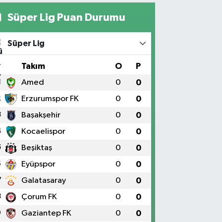
Süper Lig Puan Durumu
Süper Lig
#
Takım
O
P
1
Amed
0
0
2
Erzurumspor FK
0
0
3
Başakşehir
0
0
4
Kocaelispor
0
0
5
Beşiktaş
0
0
6
Eyüpspor
0
0
7
Galatasaray
0
0
8
Çorum FK
0
0
9
Gaziantep FK
0
0