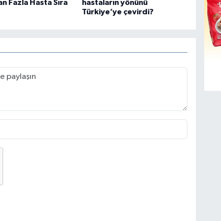
n Fazla Hasta Sıra
hastaların yönünü
Türkiye’ye çevirdi?