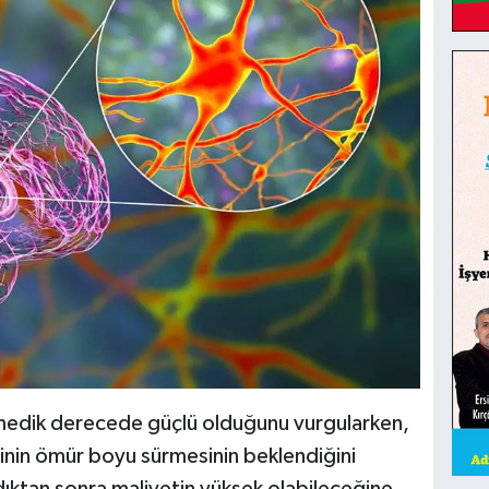
nmedik derecede güçlü olduğunu vurgularken,
inin ömür boyu sürmesinin beklendiğini
ldıktan sonra maliyetin yüksek olabileceğine