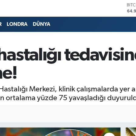
DOL
47,
EUR
55,
R
LONDRA
DÜNYA
STE
64,
GRA
666
astalığı tedavisi
BİS
13.
BIT
me!
64.
astalığı Merkezi, klinik çalışmalarda yer a
nin ortalama yüzde 75 yavaşladığı duyurul