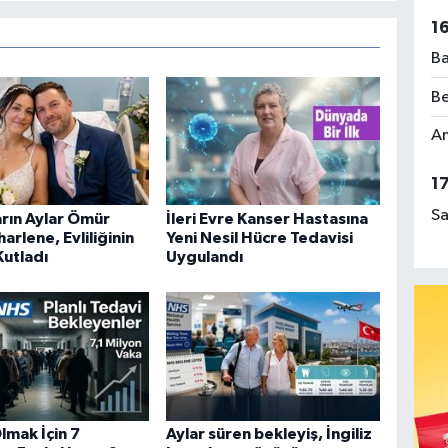
1
Ba
Be
Am
1
Sa
rın Aylar Ömür
İleri Evre Kanser Hastasına
harlene, Evliliğinin
Yeni Nesil Hücre Tedavisi
 Kutladı
Uygulandı
lmak İçin 7
Aylar süren bekleyiş, İngiliz