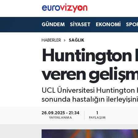
GÜNDEM
SİYASET
EKONOMİ
SPO
HABERLER
SAĞLIK
Huntington h
veren geliş
UCL Üniversitesi Huntington H
sonunda hastalığın ilerleyişi
26.09.2025 - 21:34
1
YAYINLANMA
PAYLAŞIM