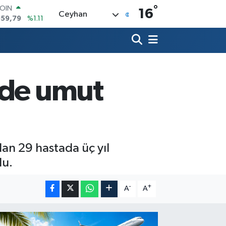
°
AR
16
Ceyhan
7436
%0.18
O
2510
%0.32
RLİN
4811
%0.38
M ALTIN
0.55
%0.03
nde umut
T100
779
%-14
COIN
959,79
%1.11
lan 29 hastada üç yıl
du.
-
+
A
A