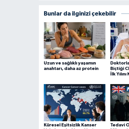
Bunlar da ilginizi çekebilir
Uzun ve sağlıklı yaşamın
Doktorla
anahtarı, daha az protein
Biçtiği C
İlk Yılını
Küresel Eşitsizlik Kanser
Tedavi O