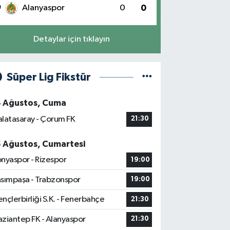
0
Alanyaspor
0
0
Detaylar için tıklayın
Süper Lig Fikstür
4 Ağustos, Cuma
latasaray - Çorum FK
21:30
5 Ağustos, Cumartesi
nyaspor - Rizespor
19:00
sımpaşa - Trabzonspor
19:00
nçlerbirliği S.K. - Fenerbahçe
21:30
ziantep FK - Alanyaspor
21:30