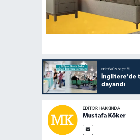
EDITÖRÜN SEÇTIĞI
İngiltere’de 
dayandı
EDITÖR HAKKINDA
Mustafa Köker