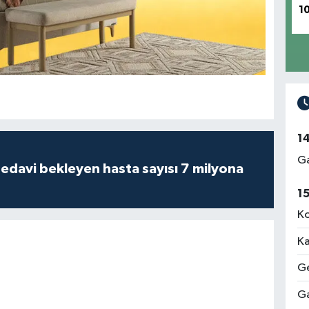
1
1
Ga
tedavi bekleyen hasta sayısı 7 milyona
1
Ko
Ka
Ge
Ga