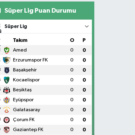
Süper Lig Puan Durumu
Süper Lig
#
Takım
O
P
1
Amed
0
0
2
Erzurumspor FK
0
0
3
Başakşehir
0
0
4
Kocaelispor
0
0
5
Beşiktaş
0
0
6
Eyüpspor
0
0
7
Galatasaray
0
0
8
Çorum FK
0
0
9
Gaziantep FK
0
0