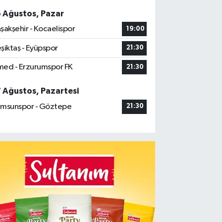
6 Ağustos, Pazar
şakşehir - Kocaelispor
19:00
şiktaş - Eyüpspor
21:30
ed - Erzurumspor FK
21:30
7 Ağustos, Pazartesi
msunspor - Göztepe
21:30