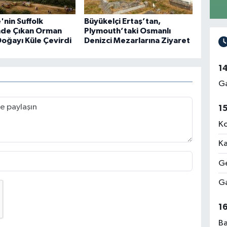
'nin Suffolk
Büyükelçi Ertaş’tan,
nde Çıkan Orman
Plymouth’taki Osmanlı
Doğayı Küle Çevirdi
Denizci Mezarlarına Ziyaret
1
Ga
1
Ko
Ka
Ge
Ga
1
Ba