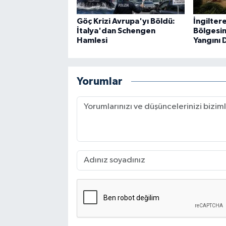
Göç Krizi Avrupa'yı Böldü:
İngiltere
İtalya'dan Schengen
Bölgesi
Hamlesi
Yangını 
Yorumlar