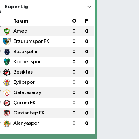
Süper Lig
#
Takım
O
P
1
Amed
0
0
2
Erzurumspor FK
0
0
3
Başakşehir
0
0
4
Kocaelispor
0
0
5
Beşiktaş
0
0
6
Eyüpspor
0
0
7
Galatasaray
0
0
8
Çorum FK
0
0
9
Gaziantep FK
0
0
0
Alanyaspor
0
0