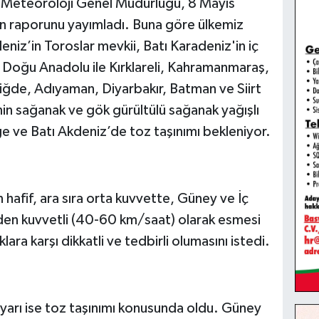
-
Meteoroloji Genel Müdürlüğü, 8 Mayıs
n raporunu yayımladı. Buna göre ülkemiz
eniz’in Toroslar mevkii, Batı Karadeniz'in iç
 Doğu Anadolu ile Kırklareli, Kahramanmaraş,
iğde, Adıyaman, Diyarbakır, Batman ve Siirt
inin sağanak ve gök gürültülü sağanak yağışlı
e ve Batı Akdeniz’de toz taşınımı bekleniyor.
hafif, ara sıra orta kuvvette, Güney ve İç
en kuvvetli (40-60 km/saat) olarak esmesi
ra karşı dikkatli ve tedbirli olumasını istedi.
yarı ise toz taşınımı konusunda oldu. Güney