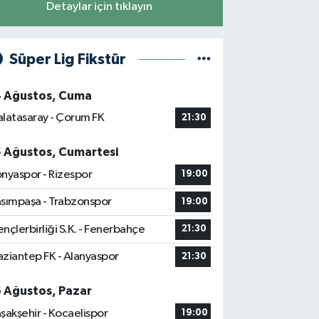
Detaylar için tıklayın
Süper Lig Fikstür
4 Ağustos, Cuma
latasaray - Çorum FK
21:30
5 Ağustos, Cumartesi
nyaspor - Rizespor
19:00
sımpaşa - Trabzonspor
19:00
nçlerbirliği S.K. - Fenerbahçe
21:30
ziantep FK - Alanyaspor
21:30
6 Ağustos, Pazar
şakşehir - Kocaelispor
19:00