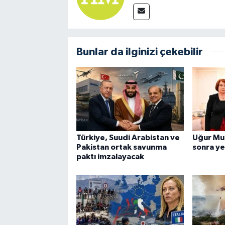
Bunlar da ilginizi çekebilir
Türkiye, Suudi Arabistan ve
Uğur Mum
Pakistan ortak savunma
sonra y
paktı imzalayacak