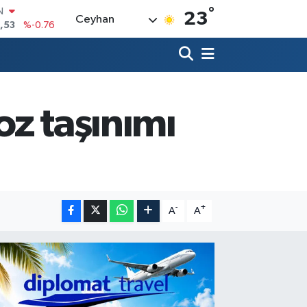
°
23
Ceyhan
69
%0.17
65
%0.01
N
7
%0.02
ALTIN
1
%1.44
oz taşınımı
0
%64
IN
,53
%-0.76
-
+
A
A