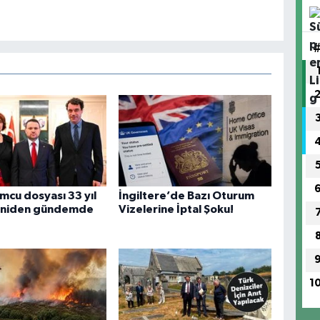
cu dosyası 33 yıl
İngiltere’de Bazı Oturum
eniden gündemde
Vizelerine İptal Şoku!
1