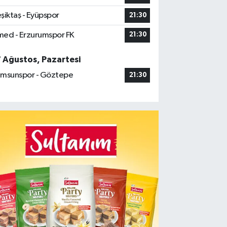
şiktaş - Eyüpspor
21:30
ed - Erzurumspor FK
21:30
7 Ağustos, Pazartesi
msunspor - Göztepe
21:30