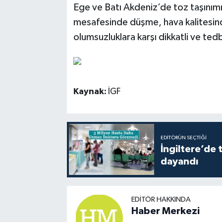
Ege ve Batı Akdeniz’de toz taşınım
mesafesinde düşme, hava kalitesind
olumsuzluklara karşı dikkatli ve tedb
Kaynak:
İGF
EDITÖRÜN SEÇTIĞI
İngiltere’de 
dayandı
EDITÖR HAKKINDA
Haber Merkezi