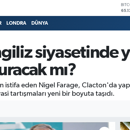
DOL
47,
EUR
55,
R
LONDRA
DÜNYA
STE
64,
GRA
664
giliz siyasetinde y
BİS
13.7
BIT
turacak mı?
65.1
den istifa eden Nigel Farage, Clacton'da y
asi tartışmaları yeni bir boyuta taşıdı.