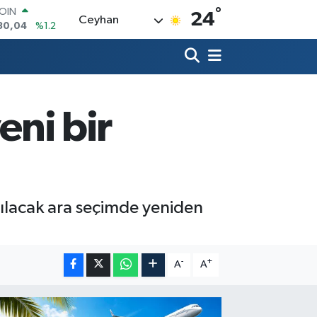
°
AR
24
Ceyhan
7106
%0.17
O
1652
%0.27
RLİN
4046
%0.35
M ALTIN
8.99
%2.59
eni bir
T100
73
%-19
COIN
30,04
%1.2
apılacak ara seçimde yeniden
-
+
A
A