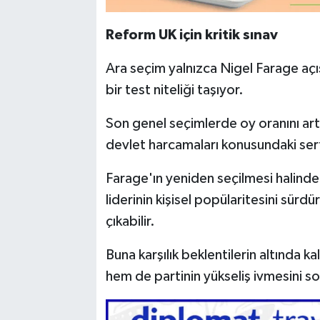
Reform UK için kritik sınav
Ara seçim yalnızca Nigel Farage aç
bir test niteliği taşıyor.
Son genel seçimlerde oy oranını artır
devlet harcamaları konusundaki sert
Farage'ın yeniden seçilmesi halind
liderinin kişisel popülaritesini sür
çıkabilir.
Buna karşılık beklentilerin altında ka
hem de partinin yükseliş ivmesini sor