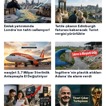
Emlak yatırımında
Tatile çıkanın Edinburgh
Londra’nın tahtı sallanıyor!
faturası kabaracak: Turist
vergisi yürürlükte
easyJet 5,7 Milyar Sterlinlik
İngiltere'nin plastik atıkları
Anlaşmayla El Değiştiriyor
Adana'da alarm verdi