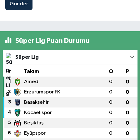
Gönder
Süper Lig Puan Durumu
Süper Lig
#
Takım
O
P
1
Amed
0
0
2
Erzurumspor FK
0
0
3
Başakşehir
0
0
4
Kocaelispor
0
0
5
Beşiktaş
0
0
6
Eyüpspor
0
0