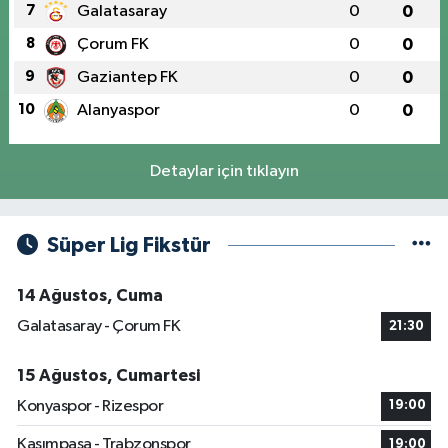
7
Galatasaray
0
0
8
Çorum FK
0
0
9
Gaziantep FK
0
0
10
Alanyaspor
0
0
Detaylar için tıklayın
Süper Lig Fikstür
14 Ağustos, Cuma
Galatasaray - Çorum FK
21:30
15 Ağustos, Cumartesi
Konyaspor - Rizespor
19:00
Kasımpaşa - Trabzonspor
19:00