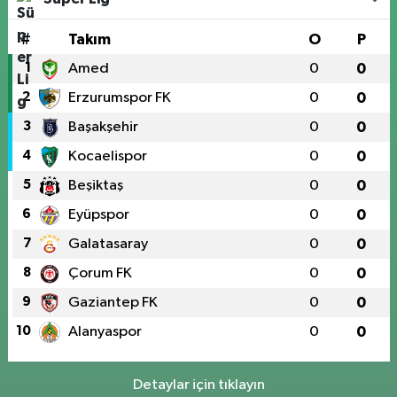
#
Takım
O
P
1
Amed
0
0
2
Erzurumspor FK
0
0
3
Başakşehir
0
0
4
Kocaelispor
0
0
5
Beşiktaş
0
0
6
Eyüpspor
0
0
7
Galatasaray
0
0
8
Çorum FK
0
0
9
Gaziantep FK
0
0
10
Alanyaspor
0
0
Detaylar için tıklayın