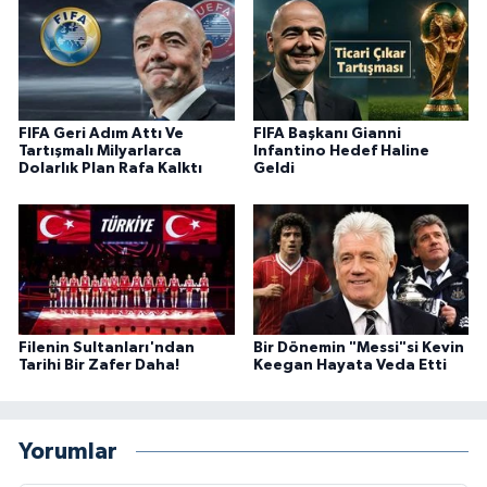
FIFA Geri Adım Attı Ve
FIFA Başkanı Gianni
Tartışmalı Milyarlarca
Infantino Hedef Haline
Dolarlık Plan Rafa Kalktı
Geldi
Filenin Sultanları'ndan
Bir Dönemin "Messi"si Kevin
Tarihi Bir Zafer Daha!
Keegan Hayata Veda Etti
Yorumlar