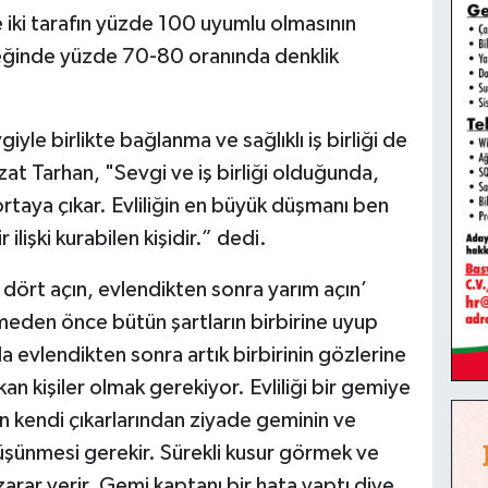
e iki tarafın yüzde 100 uyumlu olmasının
lçeğinde yüzde 70-80 oranında denklik
yle birlikte bağlanma ve sağlıklı iş birliği de
at Tarhan, "Sevgi ve iş birliği olduğunda,
rtaya çıkar. Evliliğin en büyük düşmanı ben
ilişki kurabilen kişidir.” dedi.
dört açın, evlendikten sonra yarım açın’
meden önce bütün şartların birbirine uyup
 evlendikten sonra artık birbirinin gözlerine
an kişiler olmak gerekiyor. Evliliği bir gemiye
in kendi çıkarlarından ziyade geminin ve
düşünmesi gerekir. Sürekli kusur görmek ve
 zarar verir. Gemi kaptanı bir hata yaptı diye