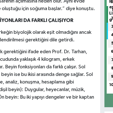
afenin açılmasına neden olur. Aynı evde
fe oluştuğu için soğuma başlar.” diye konuştu.
İYONLARI DA FARKLI ÇALIŞIYOR
keğin biyolojik olarak eşit olmadığını ancak
lendirilmesi gerektiğini dile getirdi.
k gerektiğini ifade eden Prof. Dr. Tarhan,
n vücudunda yaklaşık 4 kilogram, erkek
 Beyin fonksiyonları da farklı çalışır. Sol
n beyin ise bu ikisi arasında denge sağlar. Sol
me, analiz, konuşma, hesaplama gibi
1
işil beyin): Duygular, heyecanlar, müzik,
 Ön beyin: Bu iki yapıyı dengeler ve bir kaptan