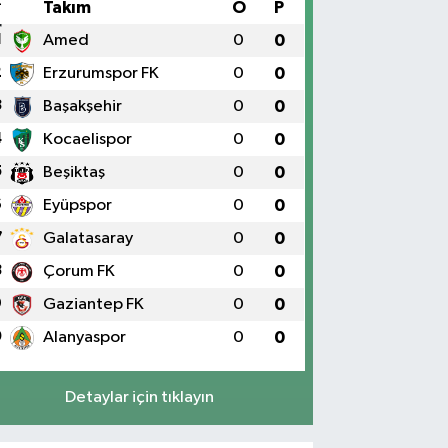
#
Takım
O
P
1
Amed
0
0
2
Erzurumspor FK
0
0
3
Başakşehir
0
0
4
Kocaelispor
0
0
5
Beşiktaş
0
0
6
Eyüpspor
0
0
7
Galatasaray
0
0
8
Çorum FK
0
0
9
Gaziantep FK
0
0
0
Alanyaspor
0
0
Detaylar için tıklayın