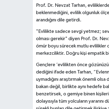
Prof. Dr. Nevzat Tarhan, evliliklerd
beklenmediğini, evlilik olgunluk ö
arandığını dile getirdi.
"Evlilikte sadece sevgi yetmez; sevgi
olması gerekir" diyen Prof. Dr. Nevz
ömür boyu sürecek mutlu evlilikler o
merkezciliktir. Doğru kişi empatik bir 
Gençlere ‘evlilikten önce gözünüzü 
dediğini ifade eden Tarhan, “Evlen
uymadığını araştırmak önemli olsa da
bakan değil, birlikte aynı hedefe bak
benzetirsek, o gemiye binen kişiler
dolayısıyla tüm yolcuların yararını 
sürekli bunları dile getirmek ilişkiye