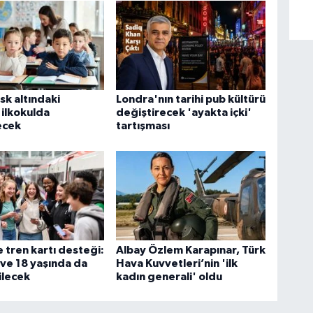
risk altındaki
Londra'nın tarihi pub kültürü
 ilkokulda
değiştirecek 'ayakta içki'
ecek
tartışması
 tren kartı desteği:
Albay Özlem Karapınar, Türk
i ve 18 yaşında da
Hava Kuvvetleri’nin 'ilk
ilecek
kadın generali' oldu