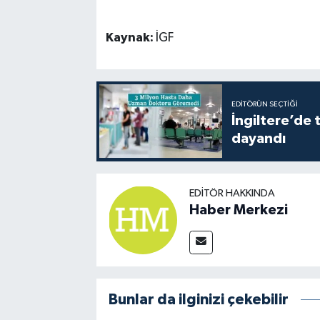
Kaynak:
İGF
EDITÖRÜN SEÇTIĞI
İngiltere’de 
dayandı
EDITÖR HAKKINDA
Haber Merkezi
Bunlar da ilginizi çekebilir