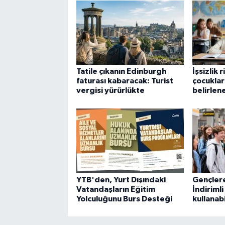
Tatile çıkanın Edinburgh
İşsizlik 
faturası kabaracak: Turist
çocuklar
vergisi yürürlükte
belirlen
YTB'den, Yurt Dışındaki
Gençlere
Vatandaşların Eğitim
İndiriml
Yolculuğunu Burs Desteği
kullanab