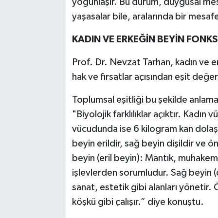
yoğunlaşır. Bu durum, duygusal mes
yaşasalar bile, aralarında bir mesa
KADIN VE ERKEĞİN BEYİN FONKS
Prof. Dr. Nevzat Tarhan, kadın ve er
hak ve fırsatlar açısından eşit değer
Toplumsal eşitliği bu şekilde anlama
"Biyolojik farklılıklar açıktır. Kadı
vücudunda ise 6 kilogram kan dolaşır.
beyin erildir, sağ beyin dişildir ve ö
beyin (eril beyin): Mantık, muhake
işlevlerden sorumludur. Sağ beyin (d
sanat, estetik gibi alanları yönetir.
köşkü gibi çalışır.” diye konuştu.