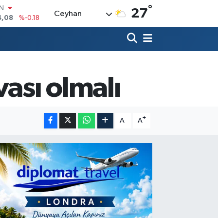
°
R
27
Ceyhan
36
%0.18
10
%0.32
İN
1
%0.38
ALTIN
55
%0.03
vası olmalı
00
%-14
IN
4,08
%-0.18
-
+
A
A