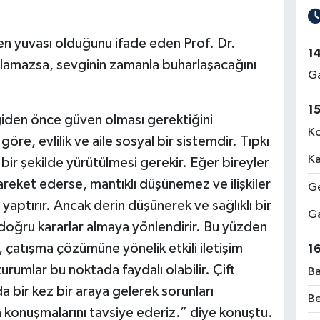
üven yuvası olduğunu ifade eden Prof. Dr.
1
ulamazsa, sevginin zamanla buharlaşacağını
Ga
1
evgiden önce güven olması gerektiğini
Ko
öre, evlilik ve aile sosyal bir sistemdir. Tıpkı
Ka
 bir şekilde yürütülmesi gerekir. Eğer bireyler
hareket ederse, mantıklı düşünemez ve ilişkiler
Ge
yaptırır. Ancak derin düşünerek ve sağlıklı bir
Ga
doğru kararlar almaya yönlendirir. Bu yüzden
, çatışma çözümüne yönelik etkili iletişim
1
turumlar bu noktada faydalı olabilir. Çift
Ba
da bir kez bir araya gelerek sorunları
Be
a konuşmalarını tavsiye ederiz.” diye konuştu.