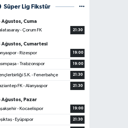
Süper Lig Fikstür
4 Ağustos, Cuma
latasaray - Çorum FK
21:30
5 Ağustos, Cumartesi
nyaspor - Rizespor
19:00
sımpaşa - Trabzonspor
19:00
nçlerbirliği S.K. - Fenerbahçe
21:30
ziantep FK - Alanyaspor
21:30
6 Ağustos, Pazar
şakşehir - Kocaelispor
19:00
şiktaş - Eyüpspor
21:30