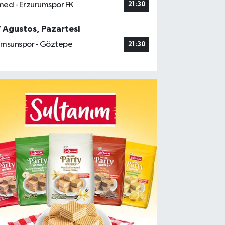
ed - Erzurumspor FK
21:30
7 Ağustos, Pazartesi
msunspor - Göztepe
21:30