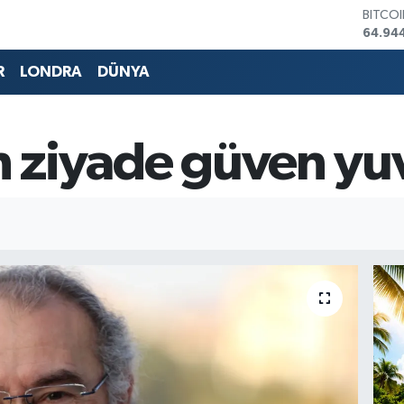
DOLA
47,74
EURO
55,25
R
LONDRA
DÜNYA
STERL
64,481
GRAM 
6660.
an ziyade güven yu
BİST1
13.779
BITCO
64.94