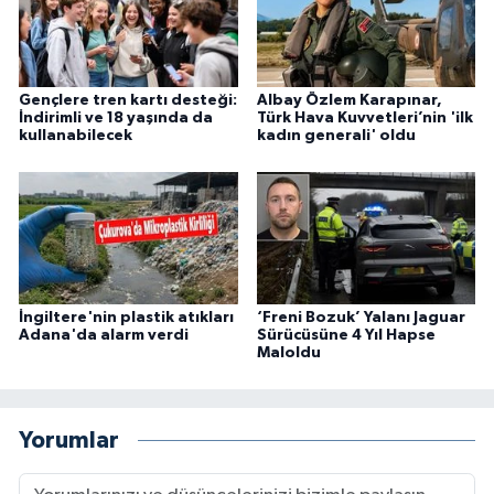
Gençlere tren kartı desteği:
Albay Özlem Karapınar,
İndirimli ve 18 yaşında da
Türk Hava Kuvvetleri’nin 'ilk
kullanabilecek
kadın generali' oldu
İngiltere'nin plastik atıkları
‘Freni Bozuk’ Yalanı Jaguar
Adana'da alarm verdi
Sürücüsüne 4 Yıl Hapse
Maloldu
Yorumlar