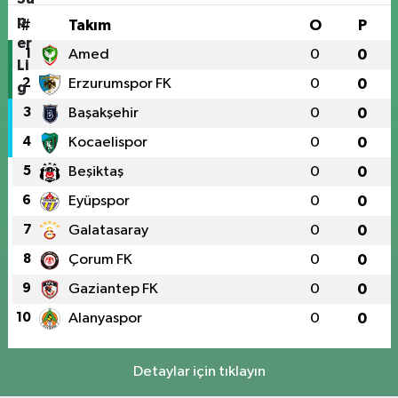
#
Takım
O
P
1
Amed
0
0
2
Erzurumspor FK
0
0
3
Başakşehir
0
0
4
Kocaelispor
0
0
5
Beşiktaş
0
0
6
Eyüpspor
0
0
7
Galatasaray
0
0
8
Çorum FK
0
0
9
Gaziantep FK
0
0
10
Alanyaspor
0
0
Detaylar için tıklayın