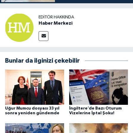
EDITÖR HAKKINDA
Haber Merkezi
Bunlar da ilginizi çekebilir
Uğur Mumcu dosyası 33 yıl
İngiltere’de Bazı Oturum
sonra yeniden gündemde
Vizelerine İptal Şoku!