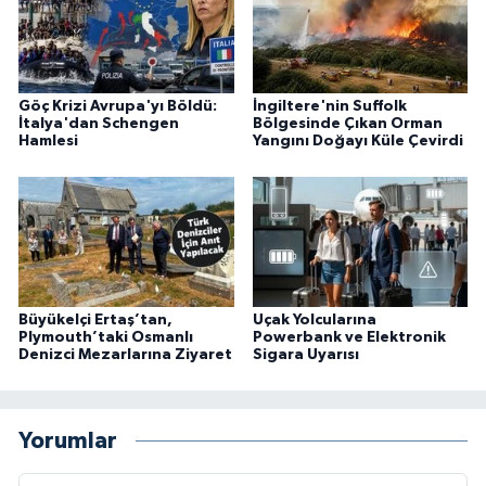
Göç Krizi Avrupa'yı Böldü:
İngiltere'nin Suffolk
İtalya'dan Schengen
Bölgesinde Çıkan Orman
Hamlesi
Yangını Doğayı Küle Çevirdi
Büyükelçi Ertaş’tan,
Uçak Yolcularına
Plymouth’taki Osmanlı
Powerbank ve Elektronik
Denizci Mezarlarına Ziyaret
Sigara Uyarısı
Yorumlar