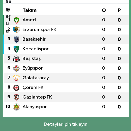
#
Takım
O
P
1
Amed
0
0
2
Erzurumspor FK
0
0
3
Başakşehir
0
0
4
Kocaelispor
0
0
5
Beşiktaş
0
0
6
Eyüpspor
0
0
7
Galatasaray
0
0
8
Çorum FK
0
0
9
Gaziantep FK
0
0
10
Alanyaspor
0
0
Detaylar için tıklayın