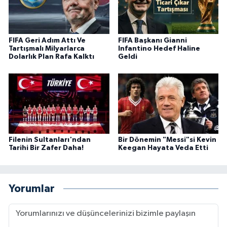
FIFA Geri Adım Attı Ve
FIFA Başkanı Gianni
Tartışmalı Milyarlarca
Infantino Hedef Haline
Dolarlık Plan Rafa Kalktı
Geldi
Filenin Sultanları'ndan
Bir Dönemin "Messi"si Kevin
Tarihi Bir Zafer Daha!
Keegan Hayata Veda Etti
Yorumlar