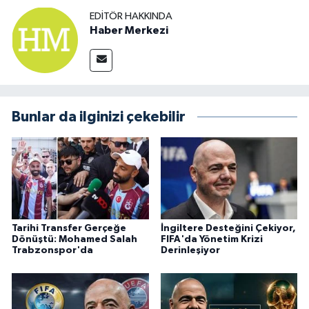
EDITÖR HAKKINDA
Haber Merkezi
Bunlar da ilginizi çekebilir
Tarihi Transfer Gerçeğe
İngiltere Desteğini Çekiyor,
Dönüştü: Mohamed Salah
FIFA'da Yönetim Krizi
Trabzonspor'da
Derinleşiyor