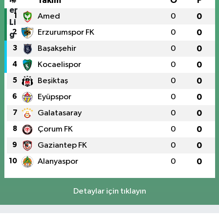
#
Takım
O
P
1
Amed
0
0
2
Erzurumspor FK
0
0
3
Başakşehir
0
0
4
Kocaelispor
0
0
5
Beşiktaş
0
0
6
Eyüpspor
0
0
7
Galatasaray
0
0
8
Çorum FK
0
0
9
Gaziantep FK
0
0
10
Alanyaspor
0
0
Detaylar için tıklayın