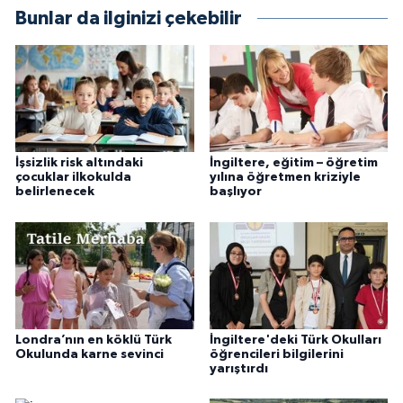
Bunlar da ilginizi çekebilir
İşsizlik risk altındaki
İngiltere, eğitim – öğretim
çocuklar ilkokulda
yılına öğretmen kriziyle
belirlenecek
başlıyor
Londra’nın en köklü Türk
İngiltere'deki Türk Okulları
Okulunda karne sevinci
öğrencileri bilgilerini
yarıştırdı