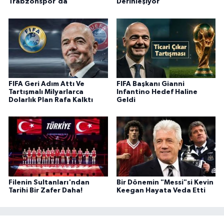
Trabzonspor'da
Derinleşiyor
FIFA Geri Adım Attı Ve
FIFA Başkanı Gianni
Tartışmalı Milyarlarca
Infantino Hedef Haline
Dolarlık Plan Rafa Kalktı
Geldi
Filenin Sultanları'ndan
Bir Dönemin "Messi"si Kevin
Tarihi Bir Zafer Daha!
Keegan Hayata Veda Etti