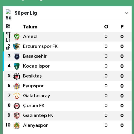
Süper Lig
#
Takım
O
P
1
Amed
0
0
2
Erzurumspor FK
0
0
3
Başakşehir
0
0
4
Kocaelispor
0
0
5
Beşiktaş
0
0
6
Eyüpspor
0
0
7
Galatasaray
0
0
8
Çorum FK
0
0
9
Gaziantep FK
0
0
10
Alanyaspor
0
0