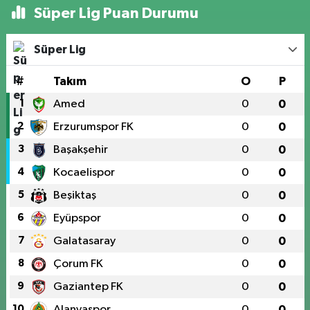
Süper Lig Puan Durumu
Süper Lig
#
Takım
O
P
1
Amed
0
0
2
Erzurumspor FK
0
0
3
Başakşehir
0
0
4
Kocaelispor
0
0
5
Beşiktaş
0
0
6
Eyüpspor
0
0
7
Galatasaray
0
0
8
Çorum FK
0
0
9
Gaziantep FK
0
0
10
Alanyaspor
0
0