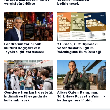
vergisi yürürlükte
belirlenecek
Londra'nın tarihi pub
YTB'den, Yurt Dışındaki
kültürü değiştirecek
Vatandaşların Eğitim
'ayakta içki' tartışması
Yolculuğunu Burs Desteği
Gençlere tren kartı desteği:
Albay Özlem Karapınar,
İndirimli ve 18 yaşında da
Türk Hava Kuvvetleri’nin 'ilk
kullanabilecek
kadın generali' oldu