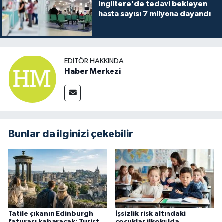
İngiltere’de tedavi bekleyen
hasta sayısı 7 milyona dayandı
EDITÖR HAKKINDA
Haber Merkezi
Bunlar da ilginizi çekebilir
Tatile çıkanın Edinburgh
İşsizlik risk altındaki
faturası kabaracak: Turist
çocuklar ilkokulda