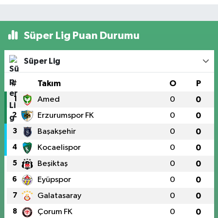
Süper Lig Puan Durumu
Süper Lig
#
Takım
O
P
1
Amed
0
0
2
Erzurumspor FK
0
0
3
Başakşehir
0
0
4
Kocaelispor
0
0
5
Beşiktaş
0
0
6
Eyüpspor
0
0
7
Galatasaray
0
0
8
Çorum FK
0
0