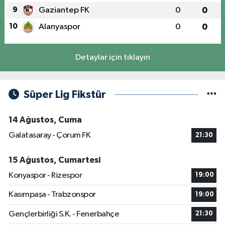
9
Gaziantep FK
0
0
10
Alanyaspor
0
0
Detaylar için tıklayın
Süper Lig Fikstür
14 Ağustos, Cuma
Galatasaray - Çorum FK
21:30
15 Ağustos, Cumartesi
Konyaspor - Rizespor
19:00
Kasımpaşa - Trabzonspor
19:00
Gençlerbirliği S.K. - Fenerbahçe
21:30