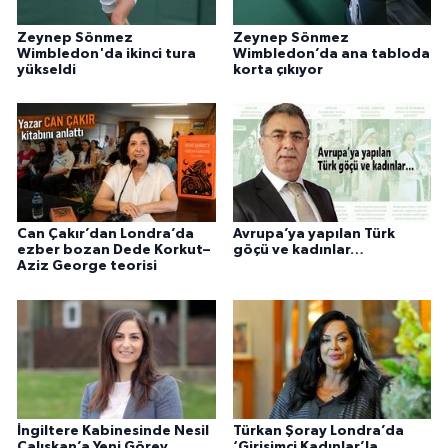
Zeynep Sönmez
Zeynep Sönmez
Wimbledon'da ikinci tura
Wimbledon’da ana tabloda
yükseldi
korta çıkıyor
Can Çakır’dan Londra’da
Avrupa’ya yapılan Türk
ezber bozan Dede Korkut–
göçü ve kadınlar…
Aziz George teorisi
İngiltere Kabinesinde Nesil
Türkan Şoray Londra’da
Çalışkan’a Yeni Görev
‘Girişimci Kadınlar’la