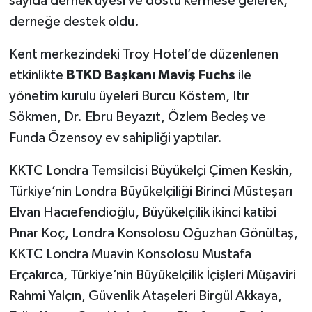
sayıda dernek üyesi ve dostu kermese gelerek,
derneğe destek oldu.
Kent merkezindeki Troy Hotel’de düzenlenen
etkinlikte
BTKD Başkanı Maviş Fuchs
ile
yönetim kurulu üyeleri Burcu Köstem, Itır
Sökmen, Dr. Ebru Beyazıt, Özlem Bedeş ve
Funda Özensoy ev sahipliği yaptılar.
KKTC Londra Temsilcisi Büyükelçi Çimen Keskin,
Türkiye’nin Londra Büyükelçiliği Birinci Müsteşarı
Elvan Hacıefendioğlu, Büyükelçilik ikinci katibi
Pınar Koç, Londra Konsolosu Oğuzhan Gönültaş,
KKTC Londra Muavin Konsolosu Mustafa
Erçakırca, Türkiye’nin Büyükelçilik İçişleri Müşaviri
Rahmi Yalçın, Güvenlik Ataşeleri Birgül Akkaya,