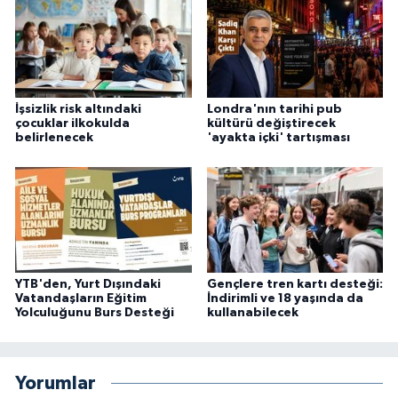
İşsizlik risk altındaki
Londra'nın tarihi pub
çocuklar ilkokulda
kültürü değiştirecek
belirlenecek
'ayakta içki' tartışması
YTB'den, Yurt Dışındaki
Gençlere tren kartı desteği:
Vatandaşların Eğitim
İndirimli ve 18 yaşında da
Yolculuğunu Burs Desteği
kullanabilecek
Yorumlar