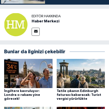
EDITÖR HAKKINDA
Haber Merkezi
Bunlar da ilginizi çekebilir
İngiltere kavruluyor:
Tatile çıkanın Edinburgh
Londra o rakamı yine
faturası kabaracak: Turist
görecek!
vergisi yürürlükte