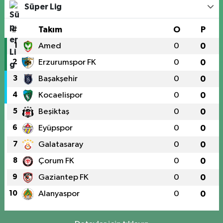
Süper Lig
#
Takım
O
P
1
Amed
0
0
2
Erzurumspor FK
0
0
3
Başakşehir
0
0
4
Kocaelispor
0
0
5
Beşiktaş
0
0
6
Eyüpspor
0
0
7
Galatasaray
0
0
8
Çorum FK
0
0
9
Gaziantep FK
0
0
10
Alanyaspor
0
0