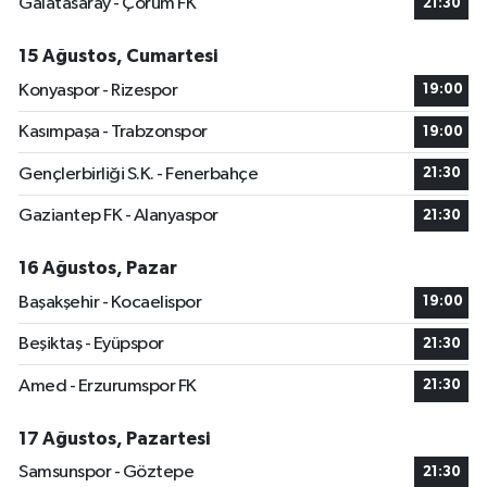
Galatasaray - Çorum FK
21:30
15 Ağustos, Cumartesi
Konyaspor - Rizespor
19:00
Kasımpaşa - Trabzonspor
19:00
Gençlerbirliği S.K. - Fenerbahçe
21:30
Gaziantep FK - Alanyaspor
21:30
16 Ağustos, Pazar
Başakşehir - Kocaelispor
19:00
Beşiktaş - Eyüpspor
21:30
Amed - Erzurumspor FK
21:30
17 Ağustos, Pazartesi
Samsunspor - Göztepe
21:30