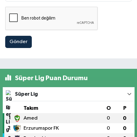
Gönder
Süper Lig Puan Durumu
Süper Lig
#
Takım
O
P
1
Amed
0
0
2
Erzurumspor FK
0
0