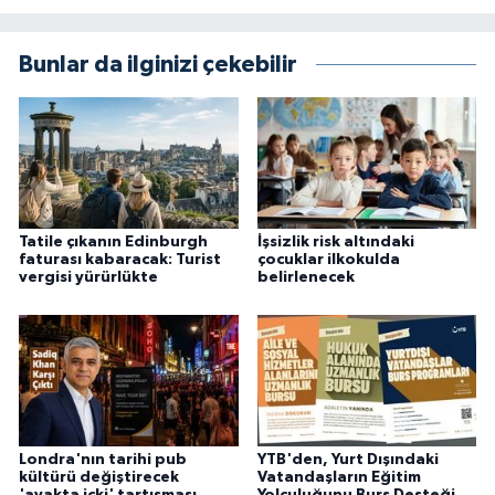
Bunlar da ilginizi çekebilir
Tatile çıkanın Edinburgh
İşsizlik risk altındaki
faturası kabaracak: Turist
çocuklar ilkokulda
vergisi yürürlükte
belirlenecek
Londra'nın tarihi pub
YTB'den, Yurt Dışındaki
kültürü değiştirecek
Vatandaşların Eğitim
'ayakta içki' tartışması
Yolculuğunu Burs Desteği