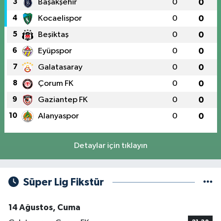
3
Başakşehir
0
0
4
Kocaelispor
0
0
5
Beşiktaş
0
0
6
Eyüpspor
0
0
7
Galatasaray
0
0
8
Çorum FK
0
0
9
Gaziantep FK
0
0
10
Alanyaspor
0
0
Detaylar için tıklayın
Süper Lig Fikstür
14 Ağustos, Cuma