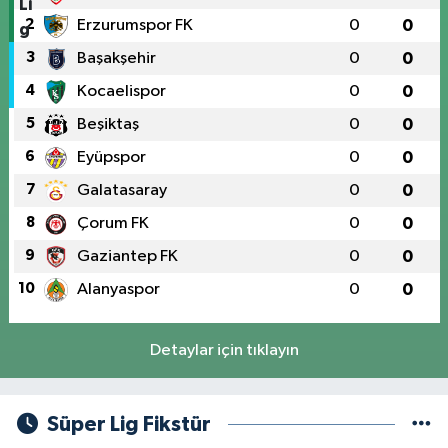
2
Erzurumspor FK
0
0
3
Başakşehir
0
0
4
Kocaelispor
0
0
5
Beşiktaş
0
0
6
Eyüpspor
0
0
7
Galatasaray
0
0
8
Çorum FK
0
0
9
Gaziantep FK
0
0
10
Alanyaspor
0
0
Detaylar için tıklayın
Süper Lig Fikstür