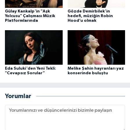
Gülay Kankalp'in "Aşk
Gözde Demirbilek’in
Yolcusu" Çalışması Müzik
hedefi, müziğin Robin
Platformlarında
Hood’u olmak
Eda Suluki'den Yeni Tekli:
Melike Şahin hayranları yaz
"Cevapsız Sorular”
konserinde buluştu
Yorumlar