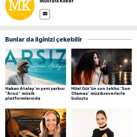
Mustafa Köker
Bunlar da ilginizi çekebilir
Hakan Atalay'ın yeni şarkısı
Hilal Gür’ün son teklisi ‘Son
“Arsız” müzik
Olamaz’ müzikseverlerle
platformlarında
buluştu