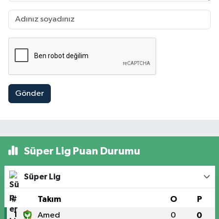
Gönder
Süper Lig Puan Durumu
Süper Lig
#
Takım
O
P
1
Amed
0
0