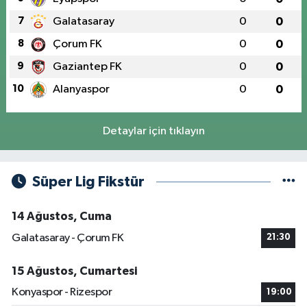
7
Galatasaray
0
0
8
Çorum FK
0
0
9
Gaziantep FK
0
0
10
Alanyaspor
0
0
Detaylar için tıklayın
Süper Lig Fikstür
14 Ağustos, Cuma
Galatasaray - Çorum FK
21:30
15 Ağustos, Cumartesi
Konyaspor - Rizespor
19:00