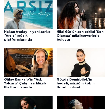
Hakan Atalay'ın yeni şarkısı
Hilal Gür’ün son teklisi ‘Son
“Arsız” müzik
Olamaz’ müzikseverlerle
platformlarında
buluştu
Gülay Kankalp'in "Aşk
Gözde Demirbilek’in
Yolcusu" Çalışması Müzik
hedefi, müziğin Robin
Platformlarında
Hood’u olmak