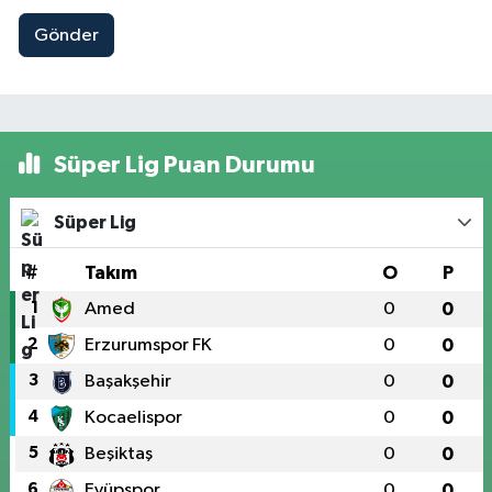
Gönder
Süper Lig Puan Durumu
Süper Lig
#
Takım
O
P
1
Amed
0
0
2
Erzurumspor FK
0
0
3
Başakşehir
0
0
4
Kocaelispor
0
0
5
Beşiktaş
0
0
6
Eyüpspor
0
0