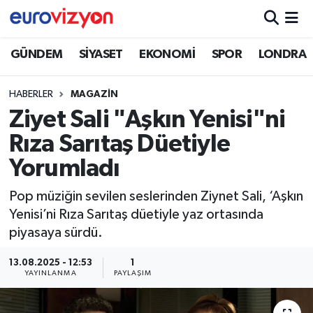
GÜNDEM
SİYASET
EKONOMİ
SPOR
LONDRA
HABERLER
MAGAZİN
Ziyet Sali "Aşkın Yenisi"ni
Rıza Sarıtaş Düetiyle
Yorumladı
Pop müziğin sevilen seslerinden Ziynet Sali, ‘Aşkın
Yenisi’ni Rıza Sarıtaş düetiyle yaz ortasında
piyasaya sürdü.
13.08.2025 - 12:53
1
YAYINLANMA
PAYLAŞIM