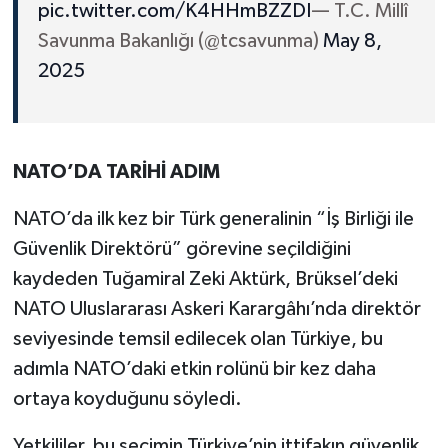
pic.twitter.com/K4HHmBZZDI
— T.C. Millî
Savunma Bakanlığı (@tcsavunma)
May 8,
2025
NATO’DA TARİHİ ADIM
NATO’da ilk kez bir Türk generalinin “İş Birliği ile
Güvenlik Direktörü” görevine seçildiğini
kaydeden Tuğamiral Zeki Aktürk, Brüksel’deki
NATO Uluslararası Askeri Karargâhı’nda direktör
seviyesinde temsil edilecek olan Türkiye, bu
adımla NATO’daki etkin rolünü bir kez daha
ortaya koyduğunu söyledi.
Yetkililer, bu seçimin Türkiye’nin ittifakın güvenlik