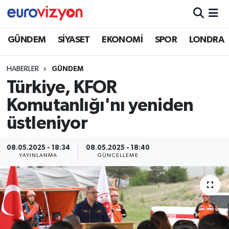
GÜNDEM
SİYASET
EKONOMİ
SPOR
LONDRA
HABERLER
GÜNDEM
Türkiye, KFOR
Komutanlığı'nı yeniden
üstleniyor
08.05.2025 - 18:34
08.05.2025 - 18:40
YAYINLANMA
GÜNCELLEME