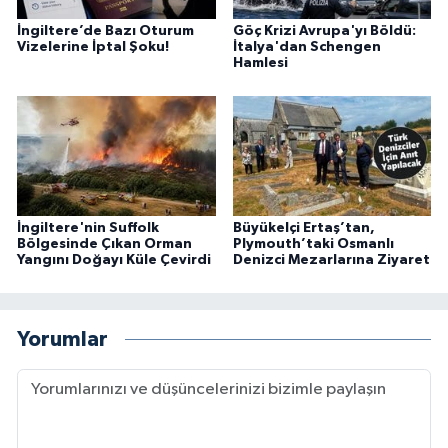
İngiltere’de Bazı Oturum
Göç Krizi Avrupa'yı Böldü:
Vizelerine İptal Şoku!
İtalya'dan Schengen
Hamlesi
İngiltere'nin Suffolk
Büyükelçi Ertaş’tan,
Bölgesinde Çıkan Orman
Plymouth’taki Osmanlı
Yangını Doğayı Küle Çevirdi
Denizci Mezarlarına Ziyaret
Yorumlar