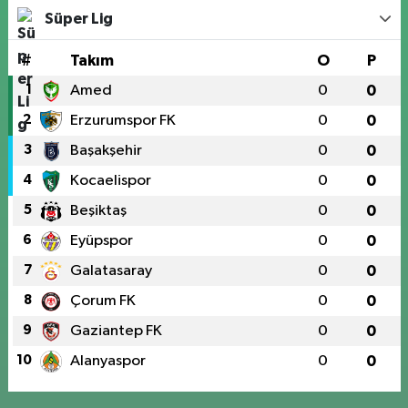
Süper Lig
#
Takım
O
P
1
Amed
0
0
2
Erzurumspor FK
0
0
3
Başakşehir
0
0
4
Kocaelispor
0
0
5
Beşiktaş
0
0
6
Eyüpspor
0
0
7
Galatasaray
0
0
8
Çorum FK
0
0
9
Gaziantep FK
0
0
10
Alanyaspor
0
0