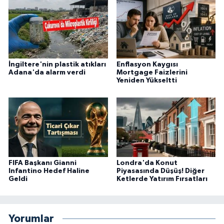
İngiltere'nin plastik atıkları
Enflasyon Kaygısı
Adana'da alarm verdi
Mortgage Faizlerini
Yeniden Yükseltti
FIFA Başkanı Gianni
Londra'da Konut
Infantino Hedef Haline
Piyasasında Düşüş! Diğer
Geldi
Ketlerde Yatırım Fırsatları
Yorumlar