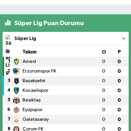
Süper Lig Puan Durumu
Süper Lig
#
Takım
O
P
1
Amed
0
0
2
Erzurumspor FK
0
0
3
Başakşehir
0
0
4
Kocaelispor
0
0
5
Beşiktaş
0
0
6
Eyüpspor
0
0
7
Galatasaray
0
0
8
Çorum FK
0
0