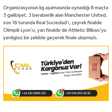
Organizasyonun lig aşamasında oynadığı 8 maçta
5 galibiyet, 3 beraberlik alan Manchester United,
son 16 turunda Real Sociedad'ı, çeyrek finalde
Olimpik Lyon'u, yarı finalde de Athletic Bilbao'yu
yenilgisiz bir şekilde geçerek finale ulaşmıştı.