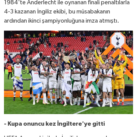
1984'te Anderlecht ile oynanan finali penaltılarla
4-3 kazanan İngiliz ekibi, bu müsabakanın
ardından ikinci şampiyonluğuna imza atmıştı.
- Kupa onuncu kez İngiltere'ye gitti