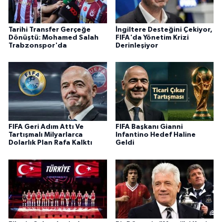
Tarihi Transfer Gerçeğe
İngiltere Desteğini Çekiyor,
Dönüştü: Mohamed Salah
FIFA'da Yönetim Krizi
Trabzonspor'da
Derinleşiyor
FIFA Geri Adım Attı Ve
FIFA Başkanı Gianni
Tartışmalı Milyarlarca
Infantino Hedef Haline
Dolarlık Plan Rafa Kalktı
Geldi