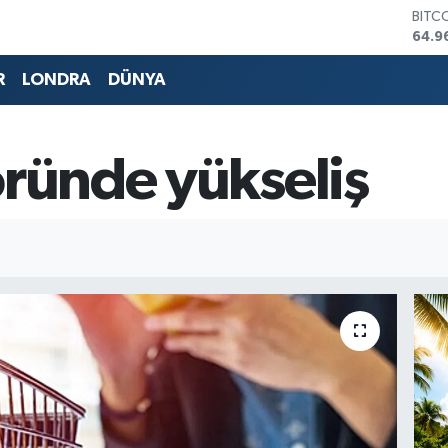
DOL
47,7
EUR
55,2
R
LONDRA
DÜNYA
STER
64,4
GRAM
6648
öründe yükseliş
BİST
13.7
BITC
64.9