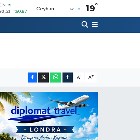
°
AR
19
Ceyhan
436
%0.18
O
510
%0.32
LİN
811
%0.38
 ALTIN
.99
%2.59
100
79
%-14
OIN
60,21
%0.87
-
+
A
A