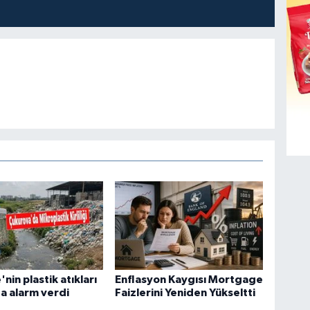
'nin plastik atıkları
Enflasyon Kaygısı Mortgage
a alarm verdi
Faizlerini Yeniden Yükseltti