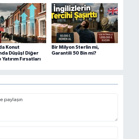
da Konut
Bir Milyon Sterlin mi,
nda Düşüş! Diğer
Garantili 50 Bin mi?
 Yatırım Fırsatları