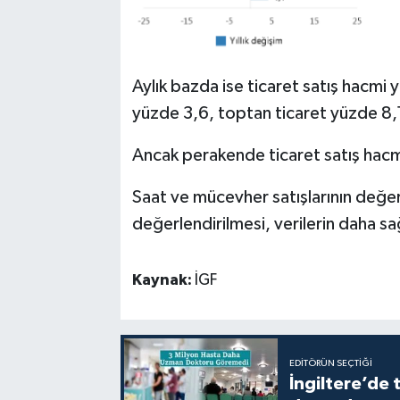
Aylık bazda ise ticaret satış hacmi 
yüzde 3,6, toptan ticaret yüzde 8,
Ancak perakende ticaret satış hacm
Saat ve mücevher satışlarının değer
değerlendirilmesi, verilerin daha sağ
Kaynak:
İGF
EDITÖRÜN SEÇTIĞI
İngiltere’de 