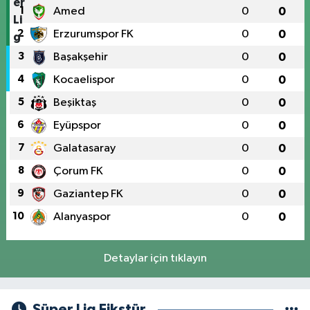
1
Amed
0
0
2
Erzurumspor FK
0
0
3
Başakşehir
0
0
4
Kocaelispor
0
0
5
Beşiktaş
0
0
6
Eyüpspor
0
0
7
Galatasaray
0
0
8
Çorum FK
0
0
9
Gaziantep FK
0
0
10
Alanyaspor
0
0
Detaylar için tıklayın
Süper Lig Fikstür