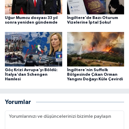
Uğur Mumcu dosyası 33 yıl
İngiltere’de Bazı Oturum
sonra yeniden gündemde
Vizelerine İptal Şoku!
Göç Krizi Avrupa'yı Böldü:
İngiltere'nin Suffolk
İtalya'dan Schengen
Bölgesinde Çıkan Orman
Hamlesi
Yangını Doğayı Küle Çevirdi
Yorumlar