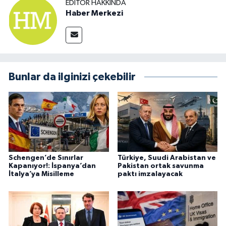
EDITÖR HAKKINDA
Haber Merkezi
Bunlar da ilginizi çekebilir
Schengen’de Sınırlar
Türkiye, Suudi Arabistan ve
Kapanıyor!: İspanya’dan
Pakistan ortak savunma
İtalya’ya Misilleme
paktı imzalayacak