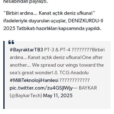
hesabından paylaştı.
“Birbiri ardına… Kanat açtık deniz ufkuna!”
ifadeleriyle duyurulan uçuşlar, DENİZKURDU-II
2025 Tatbikatı hazırlıkları kapsamında yapıldı.
#BayraktarTB3
PT-3 & PT-4 ????????Birbiri
ardına…Kanat açtık deniz ufkuna!One after
another… We spread our wings toward the
sea’s great wonder!⚓️ TCG Anadolu
#MilliTeknolojiHamlesi
????????????
pic.twitter.com/zu4GSJlWjy
— BAYKAR
(@BaykarTech)
May 11, 2025