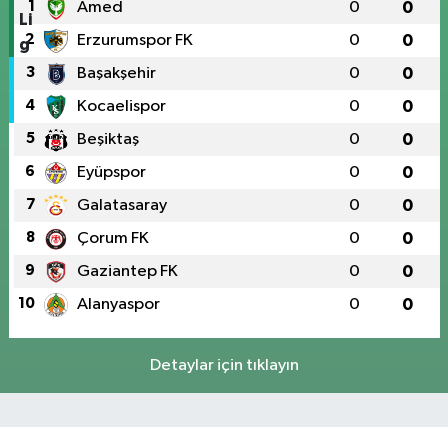
1
Amed
0
0
2
Erzurumspor FK
0
0
3
Başakşehir
0
0
4
Kocaelispor
0
0
5
Beşiktaş
0
0
6
Eyüpspor
0
0
7
Galatasaray
0
0
8
Çorum FK
0
0
9
Gaziantep FK
0
0
10
Alanyaspor
0
0
Detaylar için tıklayın