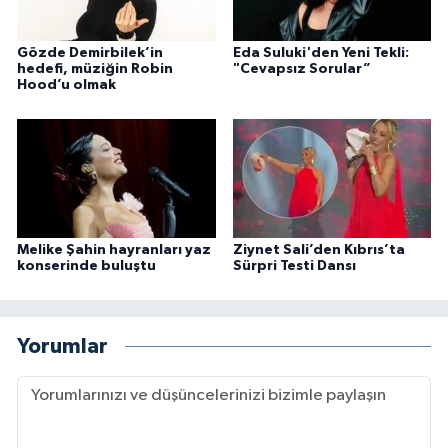
Gözde Demirbilek’in
Eda Suluki'den Yeni Tekli:
hedefi, müziğin Robin
"Cevapsız Sorular”
Hood’u olmak
Melike Şahin hayranları yaz
Ziynet Sali’den Kıbrıs’ta
konserinde buluştu
Sürpri Testi Dansı
Yorumlar