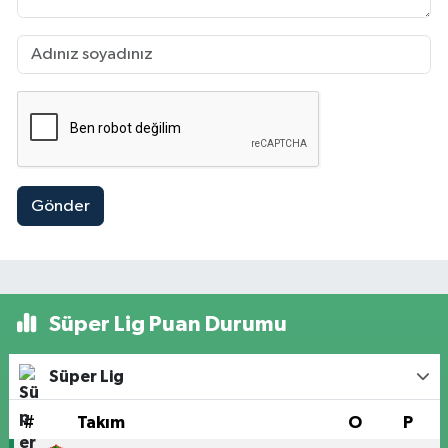
Gönder
Süper Lig Puan Durumu
Süper Lig
#
Takım
O
P