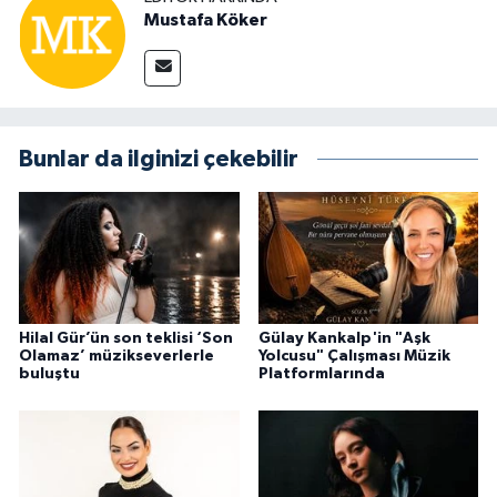
Mustafa Köker
Bunlar da ilginizi çekebilir
Hilal Gür’ün son teklisi ‘Son
Gülay Kankalp'in "Aşk
Olamaz’ müzikseverlerle
Yolcusu" Çalışması Müzik
buluştu
Platformlarında