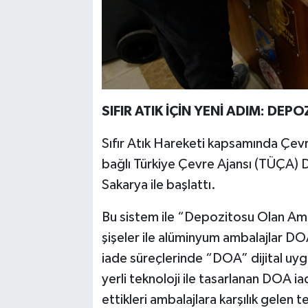
SIFIR ATIK İÇİN YENİ ADIM: DEP
Sıfır Atık Hareketi kapsamında Çevre,
bağlı Türkiye Çevre Ajansı (TÜÇA) D
Sakarya ile başlattı.
Bu sistem ile “Depozitosu Olan Amb
şişeler ile alüminyum ambalajlar DOA
iade süreçlerinde “DOA” dijital uy
yerli teknoloji ile tasarlanan DOA 
ettikleri ambalajlara karşılık gelen t