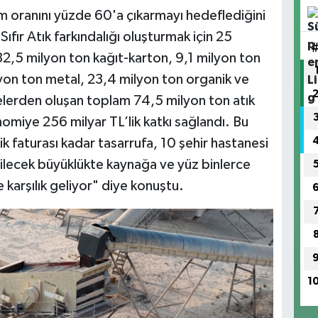
ım oranını yüzde 60'a çıkarmayı hedeflediğini
ıfır Atık farkındalığı oluşturmak için 25
a 32,5 milyon ton kağıt-karton, 9,1 milyon ton
lyon ton metal, 23,4 milyon ton organik ve
elerden oluşan toplam 74,5 milyon ton atık
omiye 256 milyar TL’lik katkı sağlandı. Bu
ik faturası kadar tasarrufa, 10 şehir hastanesi
bilecek büyüklükte kaynağa ve yüz binlerce
 karşılık geliyor" diye konuştu.
1