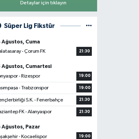
Detaylar için tıklayın
Süper Lig Fikstür
4 Ağustos, Cuma
latasaray - Çorum FK
21:30
5 Ağustos, Cumartesi
nyaspor - Rizespor
19:00
sımpaşa - Trabzonspor
19:00
nçlerbirliği S.K. - Fenerbahçe
21:30
ziantep FK - Alanyaspor
21:30
6 Ağustos, Pazar
şakşehir - Kocaelispor
19:00