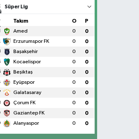
Süper Lig
#
Takım
O
P
1
Amed
0
0
2
Erzurumspor FK
0
0
3
Başakşehir
0
0
4
Kocaelispor
0
0
5
Beşiktaş
0
0
6
Eyüpspor
0
0
7
Galatasaray
0
0
8
Çorum FK
0
0
9
Gaziantep FK
0
0
0
Alanyaspor
0
0