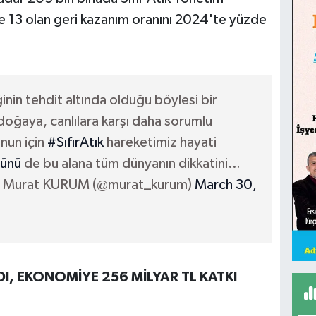
e 13 olan geri kazanım oranını 2024'te yüzde
nin tehdit altında olduğu böylesi bir
ğaya, canlılara karşı daha sorumlu
nun için
#SıfırAtık
hareketimiz hayati
Günü
de bu alana tüm dünyanın dikkatini…
 Murat KURUM (@murat_kurum)
March 30,
I, EKONOMİYE 256 MİLYAR TL KATKI