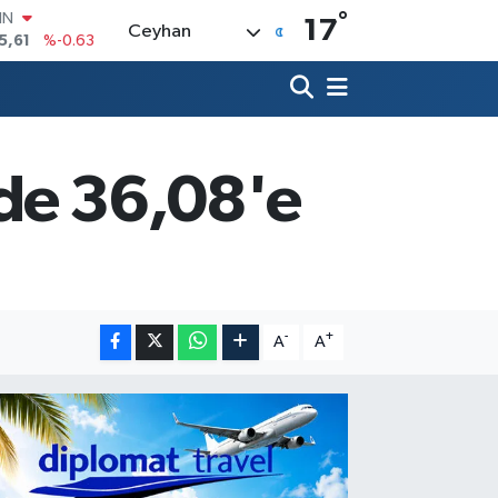
°
R
17
Ceyhan
704
%0
406
%-0.08
İN
43
%0
ALTIN
40
%0.45
üzde 36,08'e
00
9
%70
IN
5,61
%-0.63
-
+
A
A