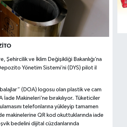
OZİTO
 Şehircilik ve İklim Değişikliği Bakanlığı’na
epozito Yönetim Sistemi’ni (DYS) pilot il
alajlar” (DOA) logosu olan plastik ve cam
 İade Makineleri’ne bırakılıyor. Tüketiciler
gulamasını telefonlarına yükleyip tamamen
iade makinelerine QR kod okuttuklarında iade
eşvik bedelini dijital cüzdanlarında