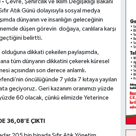
 -
Çevre, Şehircilik ve İklim Değişikliği Bakanı
ıfır Atık Günü dolayısıyla sosyal medya
şımda dünyanın ve insanlığın geleceğinin
dönemde düşen görevin doğaya, canlılara karşı
çtiğini belirtti.
e olduğuna dikkati çekeilen paylaşımda,
alana tüm dünyanın dikkatini çekerek küresel
mesi açısından son derece anlamlı.
ndi’nin öncülüğünde 7 yılda 7 kıtaya yayılan
hayata geçiyoruz. Geri kazanım oranımızı yüzde
yüzde 60 olacak, çünkü elimizde Yeterince
E 36,08’E ÇIKTI
adar 205 bin binada Sıfır Atık Yönetim