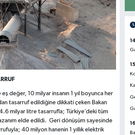
1
Ga
1
Ko
ARRUF
Ka
ne eş değer, 10 milyar insanın 1 yıl boyunca her
Ge
an tasarruf edildiğine dikkati çeken Bakan
Ga
6 milyar litre tasarrufla; Türkiye’deki tüm
r kazanım elde edildi. Geri dönüşüm sayesinde
1
rufuyla; 40 milyon hanenin 1 yıllık elektrik
Ba