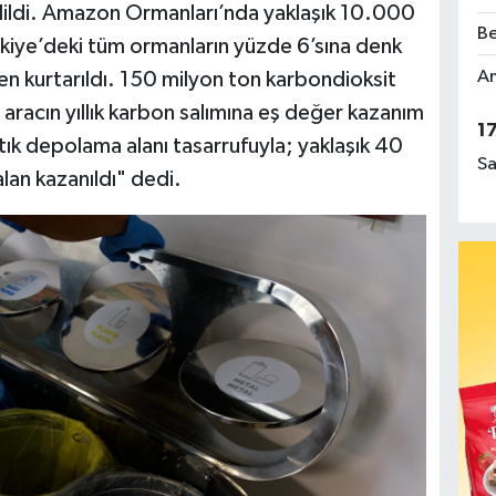
dildi. Amazon Ormanları’nda yaklaşık 10.000
Be
rkiye’deki tüm ormanların yüzde 6’sına denk
Am
n kurtarıldı. 150 milyon ton karbondioksit
 aracın yıllık karbon salımına eş değer kazanım
1
ık depolama alanı tasarrufuyla; yaklaşık 40
Sa
lan kazanıldı" dedi.