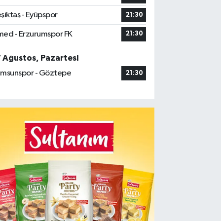
şiktaş - Eyüpspor
21:30
ed - Erzurumspor FK
21:30
7 Ağustos, Pazartesi
msunspor - Göztepe
21:30