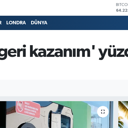
DOLA
47,6
EURO
55,0
R
LONDRA
DÜNYA
STERL
64,21
GRAM 
6510.
a 'geri kazanım' y
BİST1
13.79
BITCO
64.22