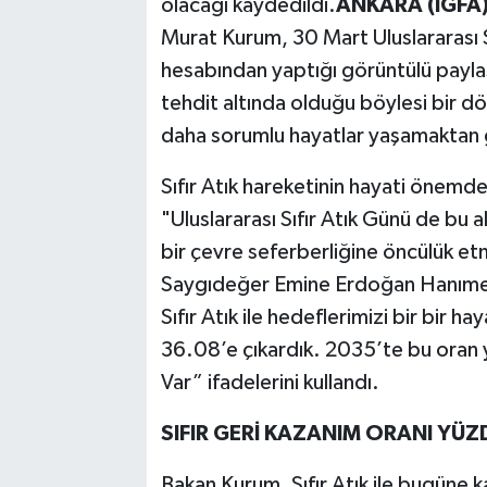
olacağı kaydedildi.
ANKARA (İGFA)
Murat Kurum, 30 Mart Uluslararası S
hesabından yaptığı görüntülü payla
tehdit altında olduğu böylesi bir 
daha sorumlu hayatlar yaşamaktan ge
Sıfır Atık hareketinin hayati önemd
"Uluslararası Sıfır Atık Günü de bu 
bir çevre seferberliğine öncülük et
Saygıdeğer Emine Erdoğan Hanımefe
Sıfır Atık ile hedeflerimizi bir bir 
36.08’e çıkardık. 2035’te bu oran 
Var” ifadelerini kullandı.
SIFIR GERİ KAZANIM ORANI YÜZD
Bakan Kurum, Sıfır Atık ile bugüne k