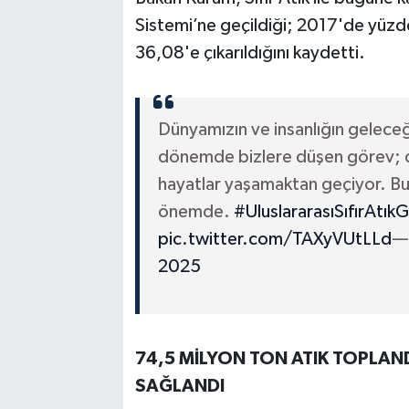
Sistemi’ne geçildiği; 2017'de yüzd
36,08'e çıkarıldığını kaydetti.
Dünyamızın ve insanlığın geleceği
dönemde bizlere düşen görev; do
hayatlar yaşamaktan geçiyor. Bu
önemde.
#UluslararasıSıfırAtık
pic.twitter.com/TAXyVUtLLd
—
2025
74,5 MİLYON TON ATIK TOPLAND
SAĞLANDI