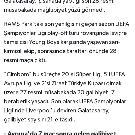
Galatasaray, iç sahada yaptığı son 28 resmi
müsabakada mağlubiyet yüzü görmedi.
RAMS Park'taki son yenilgisini geçen sezon UEFA
Şampiyonlar Ligi play-off turu rövanşında İsviçre
temsilcisi Young Boys karşısında yaşayan sarı-
kırmızılı ekip, sonrasında taraftarı önünde 28
resmi maça çıktı.
"Cimbom" bu süreçte 20'si Süper Lig, 5'i UEFA
Avrupa Ligi ve 2'si Ziraat Türkiye Kupası olmak
üzere 27 resmi müsabakada 20 galibiyet, 7
beraberlik yaşadı. Son olarak UEFA Şampiyonlar
Ligi'nde Liverpool'u deviren Galatasaray,
galibiyet sayısını 21'e taşıdı.
- Avrupa'da 7 maç sonra gelen galibiyet