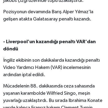
Jakobs çizgi üzerinde topu uzaklaştırdı.
Pozisyonun devamında Barış Alper Yılmaz'la
gelişen atakta Galatasaray penaltı kazandı.
- Liverpool'un kazandığı penaltı VAR'dan
döndü
İngiliz ekibinin son dakikalarda kazandığı penaltı
Video Yardımcı Hakem (VAR) incelemesinin
ardından iptal edildi.
Mücadelenin 88. dakikasında ceza sahasında
yaşanan karambolde Wilfried Singo, meşin
yuvarlağı uzaklaştırdı. Bu sırada Ibrahima Konate
yerde kalınca Fransız hakem Clement Turpin