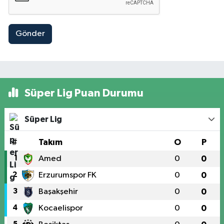
Gönder
Süper Lig Puan Durumu
Süper Lig
#
Takım
O
P
1
Amed
0
0
2
Erzurumspor FK
0
0
3
Başakşehir
0
0
4
Kocaelispor
0
0