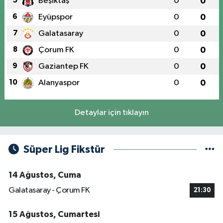
5
Beşiktaş
0
0
6
Eyüpspor
0
0
7
Galatasaray
0
0
8
Çorum FK
0
0
9
Gaziantep FK
0
0
10
Alanyaspor
0
0
Detaylar için tıklayın
Süper Lig Fikstür
14 Ağustos, Cuma
Galatasaray - Çorum FK
21:30
15 Ağustos, Cumartesi