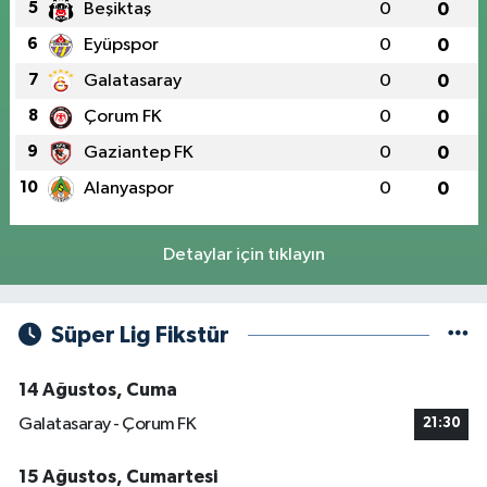
5
Beşiktaş
0
0
6
Eyüpspor
0
0
7
Galatasaray
0
0
8
Çorum FK
0
0
9
Gaziantep FK
0
0
10
Alanyaspor
0
0
Detaylar için tıklayın
Süper Lig Fikstür
14 Ağustos, Cuma
Galatasaray - Çorum FK
21:30
15 Ağustos, Cumartesi