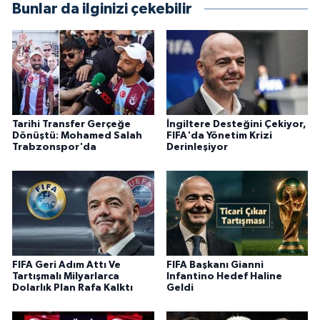
Bunlar da ilginizi çekebilir
Tarihi Transfer Gerçeğe
İngiltere Desteğini Çekiyor,
Dönüştü: Mohamed Salah
FIFA'da Yönetim Krizi
Trabzonspor'da
Derinleşiyor
FIFA Geri Adım Attı Ve
FIFA Başkanı Gianni
Tartışmalı Milyarlarca
Infantino Hedef Haline
Dolarlık Plan Rafa Kalktı
Geldi