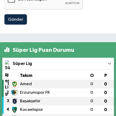
Gönder
Süper Lig Puan Durumu
Süper Lig
#
Takım
O
P
1
Amed
0
0
2
Erzurumspor FK
0
0
3
Başakşehir
0
0
4
Kocaelispor
0
0