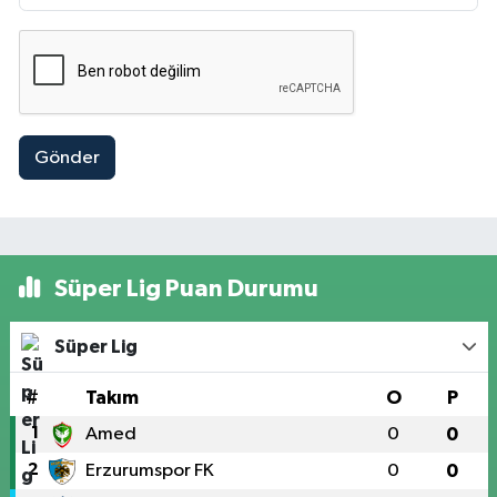
Gönder
Süper Lig Puan Durumu
Süper Lig
#
Takım
O
P
1
Amed
0
0
2
Erzurumspor FK
0
0