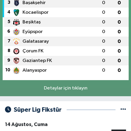
3
Başakşehir
0
0
4
Kocaelispor
0
0
5
Beşiktaş
0
0
6
Eyüpspor
0
0
7
Galatasaray
0
0
8
Çorum FK
0
0
9
Gaziantep FK
0
0
10
Alanyaspor
0
0
Detaylar için tıklayın
Süper Lig Fikstür
14 Ağustos, Cuma