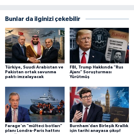
Bunlar da ilginizi çekebilir
Türkiye, Suudi Arabistan ve
FBI, Trump Hakkında "Rus
Pakistan ortak savunma
Ajanı" Soruşturması
paktı imzalayacak
Yürütmüş
Farage'ın "mülteci botları"
Burnham’dan Birleşik Krallık
planı Londra-Paris hattını
için tarihi anayasa çıkışı!