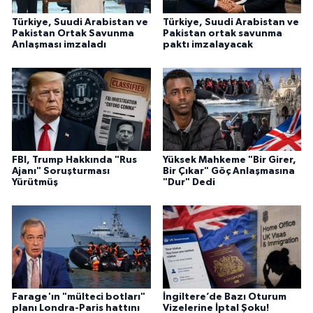
Türkiye, Suudi Arabistan ve
Türkiye, Suudi Arabistan ve
Pakistan Ortak Savunma
Pakistan ortak savunma
Anlaşması imzaladı
paktı imzalayacak
FBI, Trump Hakkında "Rus
Yüksek Mahkeme "Bir Girer,
Ajanı" Soruşturması
Bir Çıkar" Göç Anlaşmasına
Yürütmüş
"Dur" Dedi
Farage'ın "mülteci botları"
İngiltere’de Bazı Oturum
planı Londra-Paris hattını
Vizelerine İptal Şoku!