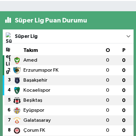
Süper Lig Puan Durumu
Süper Lig
#
Takım
O
P
1
Amed
0
0
2
Erzurumspor FK
0
0
3
Başakşehir
0
0
4
Kocaelispor
0
0
5
Beşiktaş
0
0
6
Eyüpspor
0
0
7
Galatasaray
0
0
8
Çorum FK
0
0