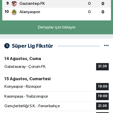
9
Gaziantep FK
0
0
10
Alanyaspor
0
0
Detaylar için tıklayın
Süper Lig Fikstür
14 Ağustos, Cuma
Galatasaray - Çorum FK
21:30
15 Ağustos, Cumartesi
Konyaspor - Rizespor
19:00
Kasımpaşa - Trabzonspor
19:00
Gençlerbirliği S.K. - Fenerbahçe
21:30