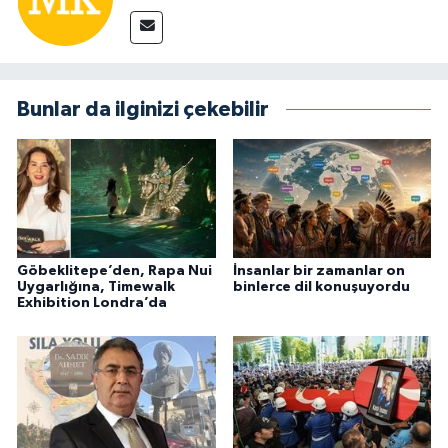
Bunlar da ilginizi çekebilir
Göbeklitepe’den, Rapa Nui
İnsanlar bir zamanlar on
Uygarlığına, Timewalk
binlerce dil konuşuyordu
Exhibition Londra’da