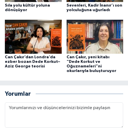
Sıla yolu kültür yoluna
Sevenleri, Kadir İnanır’ı son
dönüşüyor
yolculuğuna uğurladı
Can Çakır’dan Londra’da
Can Çakır, yeni kitabı
ezber bozan Dede Korkut–
“Dede Korkut ve
Aziz George teorisi
Oğuznameleri”ni
okurlarıyla buluşturuyor
Yorumlar