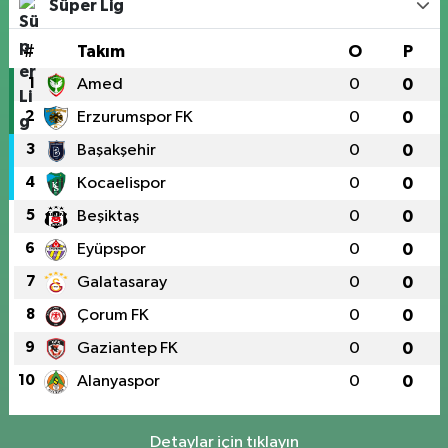
Süper Lig
#
Takım
O
P
1
Amed
0
0
2
Erzurumspor FK
0
0
3
Başakşehir
0
0
4
Kocaelispor
0
0
5
Beşiktaş
0
0
6
Eyüpspor
0
0
7
Galatasaray
0
0
8
Çorum FK
0
0
9
Gaziantep FK
0
0
10
Alanyaspor
0
0
Detaylar için tıklayın