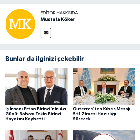
EDITÖR HAKKINDA
Mustafa Köker
Bunlar da ilginizi çekebilir
İş İnsanı Ertan Birinci'nin Acı
Guterres'ten Kıbrıs Mesajı:
Günü: Babası Tekin Birinci
5+1 Zirvesi Hazırlığı
Hayatını Kaybetti
Sürecek