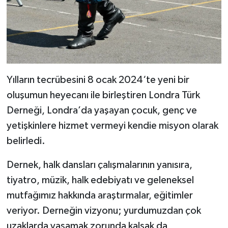
Yılların tecrübesini 8 ocak 2024‘te yeni bir
oluşumun heyecanı ile birleştiren Londra Türk
Derneği, Londra
’
da yaşayan çocuk, genç ve
yetişkinlere hizmet vermeyi kendie misyon olarak
belirle
di
.
Derne
k
, halk dansları çalışmaları
n
ın yanısıra,
tiyatro, müzik, halk edebiyatı
ve geleneksel
mutfağımız hakkında araştırmalar, eğitimler
veriyor. Derneğin vizyonu; yurdumuzdan çok
uzaklarda yaşamak zorunda kalsak da