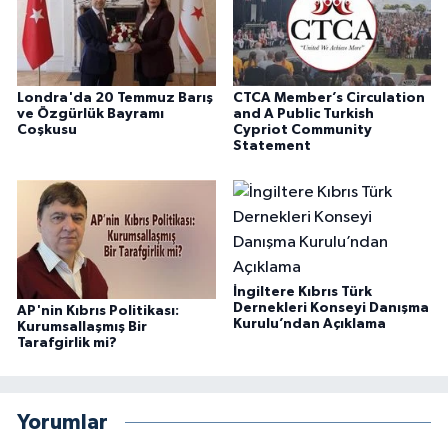
Londra'da 20 Temmuz Barış
CTCA Member’s Circulation
ve Özgürlük Bayramı
and A Public Turkish
Coşkusu
Cypriot Community
Statement
İngiltere Kıbrıs Türk
Dernekleri Konseyi Danışma
AP'nin Kıbrıs Politikası:
Kurulu’ndan Açıklama
Kurumsallaşmış Bir
Tarafgirlik mi?
Yorumlar