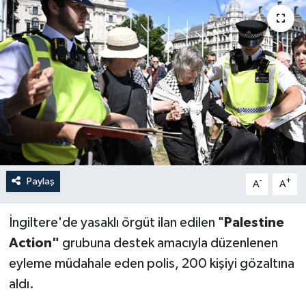
Paylaş
-
+
A
A
İngiltere'de yasaklı örgüt ilan edilen "
Palestine
Action"
grubuna destek amacıyla düzenlenen
eyleme müdahale eden polis, 200 kişiyi gözaltına
aldı.