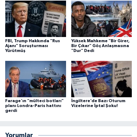
FBI, Trump Hakkında "Rus
Yüksek Mahkeme "Bir Girer,
Ajanı" Soruşturması
Bir Çıkar" Göç Anlaşmasına
Yürütmüş
"Dur" Dedi
Farage'ın "mülteci botları"
İngiltere’de Bazı Oturum
planı Londra-Paris hattını
Vizelerine İptal Şoku!
gerdi
Yorumlar