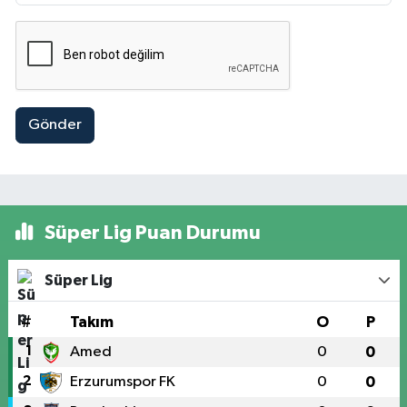
Gönder
Süper Lig Puan Durumu
Süper Lig
#
Takım
O
P
1
Amed
0
0
2
Erzurumspor FK
0
0