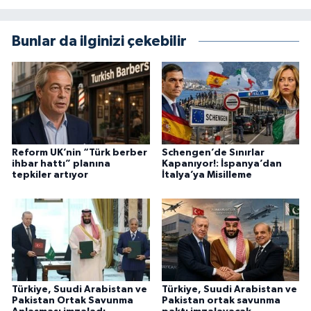
Bunlar da ilginizi çekebilir
Reform UK’nin “Türk berber
Schengen’de Sınırlar
ihbar hattı” planına
Kapanıyor!: İspanya’dan
tepkiler artıyor
İtalya’ya Misilleme
Türkiye, Suudi Arabistan ve
Türkiye, Suudi Arabistan ve
Pakistan Ortak Savunma
Pakistan ortak savunma