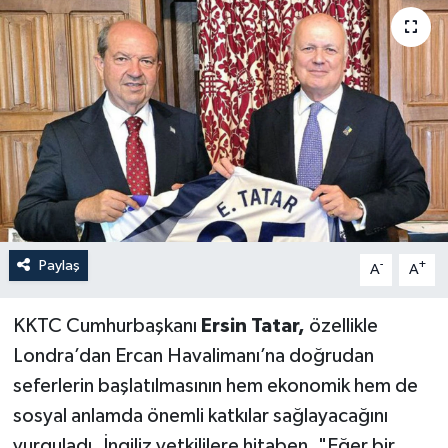
Paylaş
-
+
A
A
KKTC Cumhurbaşkanı
Ersin Tatar,
özellikle
Londra’dan Ercan Havalimanı’na doğrudan
seferlerin başlatılmasının hem ekonomik hem de
sosyal anlamda önemli katkılar sağlayacağını
vurguladı. İngiliz yetkililere hitaben, "Eğer bir