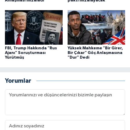
Anlaşması imzaladı
paktı imzalayacak
FBI, Trump Hakkında "Rus
Yüksek Mahkeme "Bir Girer,
Ajanı" Soruşturması
Bir Çıkar" Göç Anlaşmasına
Yürütmüş
"Dur" Dedi
Yorumlar