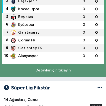
3
Başakşehir
0
0
4
Kocaelispor
0
0
5
Beşiktaş
0
0
6
Eyüpspor
0
0
7
Galatasaray
0
0
8
Çorum FK
0
0
9
Gaziantep FK
0
0
10
Alanyaspor
0
0
Detaylar için tıklayın
Süper Lig Fikstür
14 Ağustos, Cuma