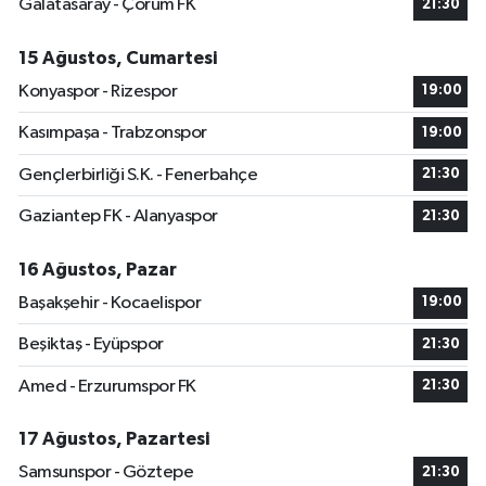
Galatasaray - Çorum FK
21:30
15 Ağustos, Cumartesi
Konyaspor - Rizespor
19:00
Kasımpaşa - Trabzonspor
19:00
Gençlerbirliği S.K. - Fenerbahçe
21:30
Gaziantep FK - Alanyaspor
21:30
16 Ağustos, Pazar
Başakşehir - Kocaelispor
19:00
Beşiktaş - Eyüpspor
21:30
Amed - Erzurumspor FK
21:30
17 Ağustos, Pazartesi
Samsunspor - Göztepe
21:30