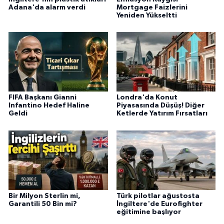
Adana'da alarm verdi
Mortgage Faizlerini
Yeniden Yükseltti
FIFA Başkanı Gianni
Londra'da Konut
Infantino Hedef Haline
Piyasasında Düşüş! Diğer
Geldi
Ketlerde Yatırım Fırsatları
Bir Milyon Sterlin mi,
Türk pilotlar ağustosta
Garantili 50 Bin mi?
İngiltere'de Eurofighter
eğitimine başlıyor