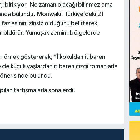
rji birikiyor. Ne zaman olacağı bilinmez ama
ında bulundu. Moriwaki, Türkiye’deki 21
azlasının izinsiz olduğunu belirterek,
r öldürür. Yumuşak zeminli bölgelerde
ı örnek göstererek, “İlkokuldan itibaren
 de küçük yaşlardan itibaren çizgi romanlarla
” önerisinde bulundu.
ılan tartışmalarla sona erdi.