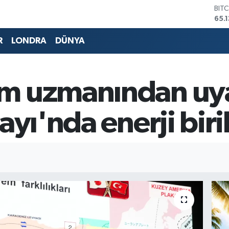
DO
47,
EU
55,
R
LONDRA
DÜNYA
STE
64,
GRA
664
m uzmanından uya
BİS
13.
BIT
ayı'nda enerji biri
65.