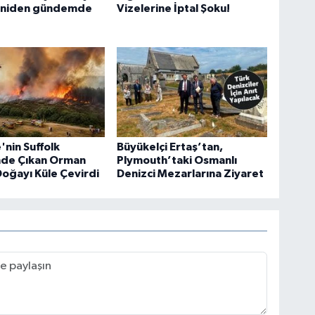
eniden gündemde
Vizelerine İptal Şoku!
'nin Suffolk
Büyükelçi Ertaş’tan,
nde Çıkan Orman
Plymouth’taki Osmanlı
Doğayı Küle Çevirdi
Denizci Mezarlarına Ziyaret