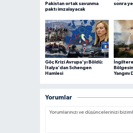
Pakistan ortak savunma
sonra y
paktı imzalayacak
Göç Krizi Avrupa'yı Böldü:
İngiltere
İtalya'dan Schengen
Bölgesi
Hamlesi
Yangını 
Yorumlar