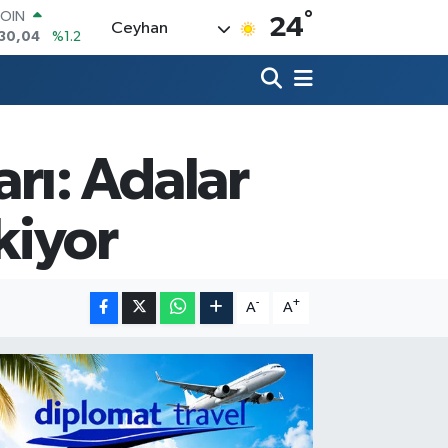
°
LAR
24
Ceyhan
7436
%0.18
RO
2510
%0.32
RLİN
4811
%0.38
M ALTIN
8.99
%2.59
rı: Adalar
T100
773
%-19
COIN
kiyor
130,04
%1.2
-
+
A
A