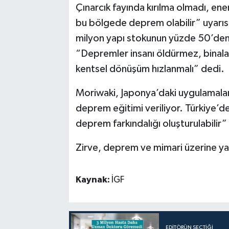
Çınarcık fayında kırılma olmadı, ene
bu bölgede deprem olabilir” uyarıs
milyon yapı stokunun yüzde 50’den f
“Depremler insanı öldürmez, binala
kentsel dönüşüm hızlanmalı” dedi.
Moriwaki, Japonya’daki uygulamalar
deprem eğitimi veriliyor. Türkiye’de
deprem farkındalığı oluşturulabilir
Zirve, deprem ve mimari üzerine yap
Kaynak:
İGF
EDITÖRÜN SEÇTIĞI