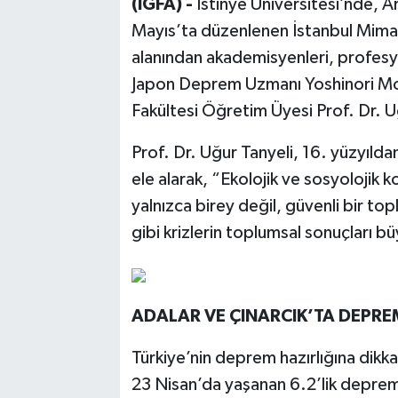
(İGFA) -
İstinye Üniversitesi’nde, A
Mayıs’ta düzenlenen İstanbul Mimarl
alanından akademisyenleri, profesyo
Japon Deprem Uzmanı Yoshinori Mori
Fakültesi Öğretim Üyesi Prof. Dr. U
Prof. Dr. Uğur Tanyeli, 16. yüzyı
ele alarak, “Ekolojik ve sosyolojik k
yalnızca birey değil, güvenli bir t
gibi krizlerin toplumsal sonuçları b
ADALAR VE ÇINARCIK’TA DEPREM
Türkiye’nin deprem hazırlığına dikka
23 Nisan’da yaşanan 6.2’lik depreml