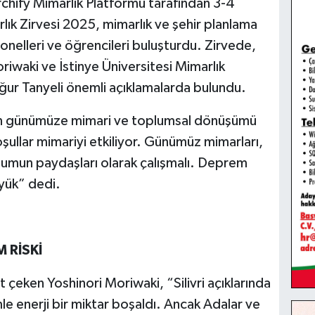
rchify Mimarlık Platformu tarafından 3-4
ık Zirvesi 2025, mimarlık ve şehir planlama
nelleri ve öğrencileri buluşturdu. Zirvede,
waki ve İstinye Üniversitesi Mimarlık
ğur Tanyeli önemli açıklamalarda bulundu.
ldan günümüze mimari ve toplumsal dönüşümü
oşullar mimariyi etkiliyor. Günümüz mimarları,
oplumun paydaşları olarak çalışmalı. Deprem
üyük” dedi.
 RİSKİ
t çeken Yoshinori Moriwaki, “Silivri açıklarında
e enerji bir miktar boşaldı. Ancak Adalar ve