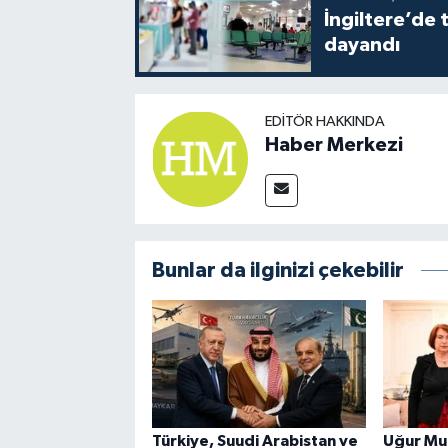
İngiltere’de 
dayandı
EDITÖR HAKKINDA
Haber Merkezi
Bunlar da ilginizi çekebilir
Türkiye, Suudi Arabistan ve
Uğur Mum