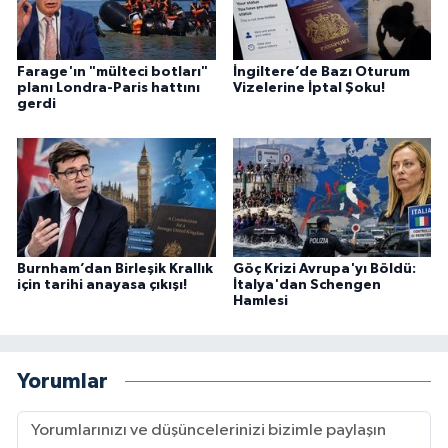
Farage'ın "mülteci botları"
İngiltere’de Bazı Oturum
planı Londra-Paris hattını
Vizelerine İptal Şoku!
gerdi
Burnham’dan Birleşik Krallık
Göç Krizi Avrupa'yı Böldü:
için tarihi anayasa çıkışı!
İtalya'dan Schengen
Hamlesi
Yorumlar