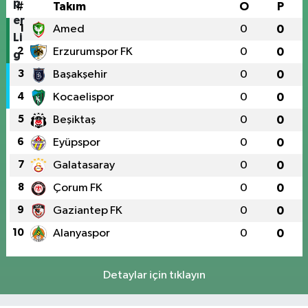
#
Takım
O
P
1
Amed
0
0
2
Erzurumspor FK
0
0
3
Başakşehir
0
0
4
Kocaelispor
0
0
5
Beşiktaş
0
0
6
Eyüpspor
0
0
7
Galatasaray
0
0
8
Çorum FK
0
0
9
Gaziantep FK
0
0
10
Alanyaspor
0
0
Detaylar için tıklayın