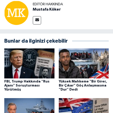
EDITÖR HAKKINDA
Mustafa Köker
Bunlar da ilginizi çekebilir
FBI, Trump Hakkında "Rus
Yüksek Mahkeme "Bir Girer,
Ajanı" Soruşturması
Bir Çıkar" Göç Anlaşmasına
Yürütmüş
"Dur" Dedi