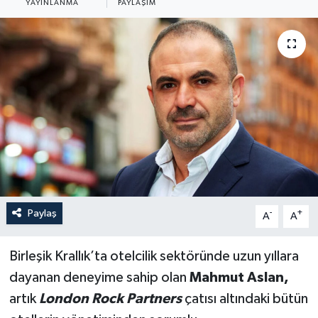
YAYINLANMA
PAYLAŞIM
Paylaş
-
+
A
A
Birleşik Krallık’ta otelcilik sektöründe uzun yıllara
dayanan deneyime sahip olan
Mahmut Aslan,
artık
London Rock Partners
çatısı altındaki bütün