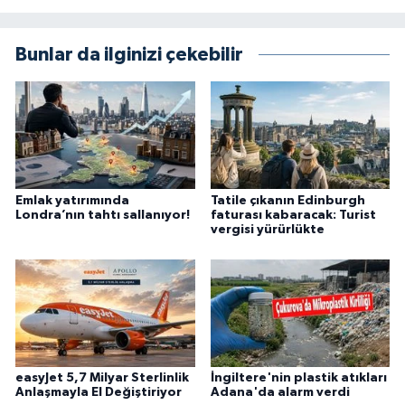
Bunlar da ilginizi çekebilir
Emlak yatırımında
Tatile çıkanın Edinburgh
Londra’nın tahtı sallanıyor!
faturası kabaracak: Turist
vergisi yürürlükte
easyJet 5,7 Milyar Sterlinlik
İngiltere'nin plastik atıkları
Anlaşmayla El Değiştiriyor
Adana'da alarm verdi