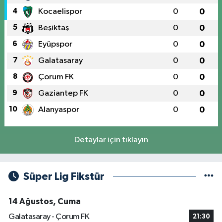
4
Kocaelispor
0
0
5
Beşiktaş
0
0
6
Eyüpspor
0
0
7
Galatasaray
0
0
8
Çorum FK
0
0
9
Gaziantep FK
0
0
10
Alanyaspor
0
0
Detaylar için tıklayın
Süper Lig Fikstür
14 Ağustos, Cuma
Galatasaray - Çorum FK
21:30