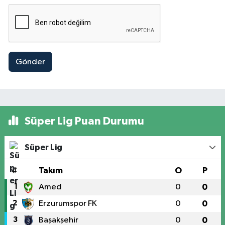
Gönder
Süper Lig Puan Durumu
Süper Lig
#
Takım
O
P
1
Amed
0
0
2
Erzurumspor FK
0
0
3
Başakşehir
0
0