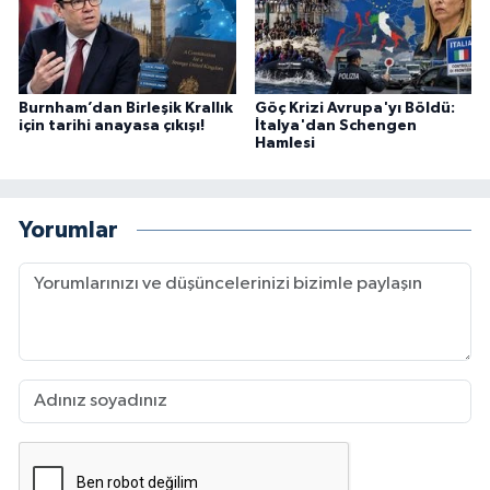
Burnham’dan Birleşik Krallık
Göç Krizi Avrupa'yı Böldü:
için tarihi anayasa çıkışı!
İtalya'dan Schengen
Hamlesi
Yorumlar