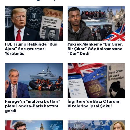
FBI, Trump Hakkında "Rus
Yüksek Mahkeme "Bir Girer,
Ajanı" Soruşturması
Bir Çıkar" Göç Anlaşmasına
Yürütmüş
"Dur" Dedi
Farage'ın "mülteci botları"
İngiltere’de Bazı Oturum
planı Londra-Paris hattını
Vizelerine İptal Şoku!
gerdi