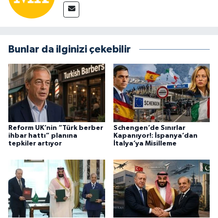
Bunlar da ilginizi çekebilir
Reform UK’nin “Türk berber
Schengen’de Sınırlar
ihbar hattı” planına
Kapanıyor!: İspanya’dan
tepkiler artıyor
İtalya’ya Misilleme