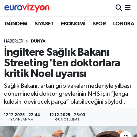
GÜNDEM
SİYASET
EKONOMİ
SPOR
LONDRA
HABERLER
DÜNYA
İngiltere Sağlık Bakanı
Streeting'ten doktorlara
kritik Noel uyarısı
Sağlık Bakanı, artan grip vakaları nedeniyle yılbaşı
dönemindeki doktor grevlerinin NHS için “Jenga
kulesini devirecek parça” olabileceğini söyledi.
12.12.2025 - 22:44
12.12.2025 - 23:03
YAYINLANMA
GÜNCELLEME