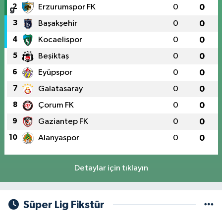
2
Erzurumspor FK
0
0
3
Başakşehir
0
0
4
Kocaelispor
0
0
5
Beşiktaş
0
0
6
Eyüpspor
0
0
7
Galatasaray
0
0
8
Çorum FK
0
0
9
Gaziantep FK
0
0
10
Alanyaspor
0
0
Detaylar için tıklayın
Süper Lig Fikstür