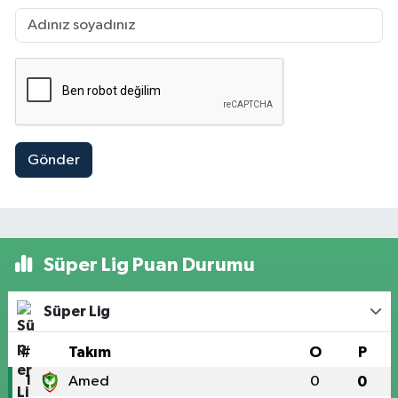
Gönder
Süper Lig Puan Durumu
Süper Lig
#
Takım
O
P
1
Amed
0
0