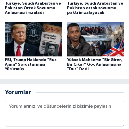
Türkiye, Suudi Arabistan ve
Türkiye, Suudi Arabistan ve
Pakistan Ortak Savunma
Pakistan ortak savunma
Anlaşması imzaladı
paktı imzalayacak
FBI, Trump Hakkında "Rus
Yüksek Mahkeme "Bir Girer,
Ajanı" Soruşturması
Bir Çıkar" Göç Anlaşmasına
Yürütmüş
"Dur" Dedi
Yorumlar