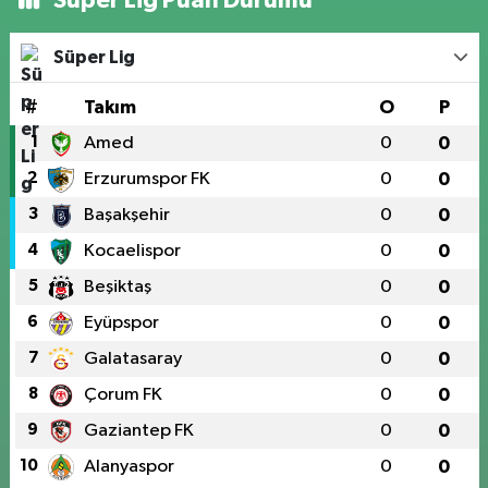
Süper Lig Puan Durumu
Süper Lig
#
Takım
O
P
1
Amed
0
0
2
Erzurumspor FK
0
0
3
Başakşehir
0
0
4
Kocaelispor
0
0
5
Beşiktaş
0
0
6
Eyüpspor
0
0
7
Galatasaray
0
0
8
Çorum FK
0
0
9
Gaziantep FK
0
0
10
Alanyaspor
0
0