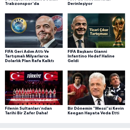
Trabzonspor'da
Derinleşiyor
FIFA Geri Adım Attı Ve
FIFA Başkanı Gianni
Tartışmalı Milyarlarca
Infantino Hedef Haline
Dolarlık Plan Rafa Kalktı
Geldi
Filenin Sultanları'ndan
Bir Dönemin "Messi"si Kevin
Tarihi Bir Zafer Daha!
Keegan Hayata Veda Etti