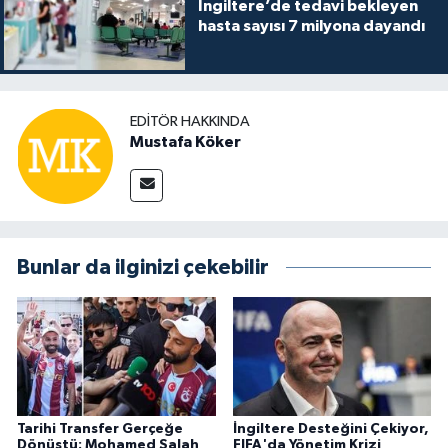
İngiltere’de tedavi bekleyen
hasta sayısı 7 milyona dayandı
EDITÖR HAKKINDA
Mustafa Köker
Bunlar da ilginizi çekebilir
Tarihi Transfer Gerçeğe
İngiltere Desteğini Çekiyor,
Dönüştü: Mohamed Salah
FIFA'da Yönetim Krizi