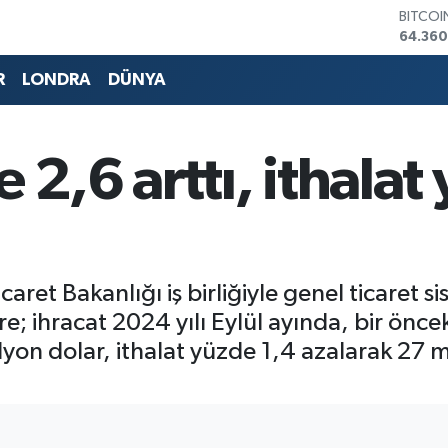
DOLAR
47,70
EURO
55,02
R
LONDRA
DÜNYA
STERLİ
64,189
GRAM 
6618.4
 2,6 arttı, ithalat
BİST10
13.887
BITCO
64.360
icaret Bakanlığı iş birliğiyle genel ticaret
öre; ihracat 2024 yılı Eylül ayında, bir önce
lyon dolar, ithalat yüzde 1,4 azalarak 27 m