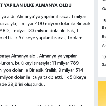
AT YAPILAN ÜLKE ALMANYA OLDU
Ga
anya aldı. Almanya'ya yapılan ihracat 1 milyar
1
ırasıyla; 1 milyar 400 milyon dolar ile Birleşik
Ba
 ABD, 1 milyar 133 milyon dolar ile Irak, 1
Be
p etti. İlk 5 ülkeye yapılan ihracat, toplam
.
Am
sırayı Almanya aldı. Almanya'ya yapılan
1
urken, bu ülkeyi sırasıyla; 11 milyar 789
Sa
lyon dolar ile Birleşik Krallık, 9 milyar 514
milyon dolar ile İtalya takip etti. İlk 5 ülkeye
üzde 29,8'ini oluşturdu.