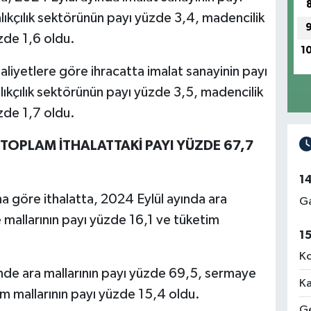
lıkçılık sektörünün payı yüzde 3,4, madencilik
zde 1,6 oldu.
1
iyetlere göre ihracatta imalat sanayinin payı
lıkçılık sektörünün payı yüzde 3,5, madencilik
zde 1,7 oldu.
 TOPLAM İTHALATTAKİ PAYI YÜZDE 67,7
1
a göre ithalatta, 2024 Eylül ayında ara
Ga
 mallarının payı yüzde 16,1 ve tüketim
1
Ko
de ara mallarının payı yüzde 69,5, sermaye
Ka
im mallarının payı yüzde 15,4 oldu.
Ge