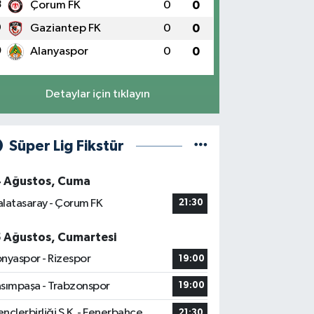
8
Çorum FK
0
0
9
Gaziantep FK
0
0
0
Alanyaspor
0
0
Detaylar için tıklayın
Süper Lig Fikstür
4 Ağustos, Cuma
latasaray - Çorum FK
21:30
5 Ağustos, Cumartesi
nyaspor - Rizespor
19:00
sımpaşa - Trabzonspor
19:00
nçlerbirliği S.K. - Fenerbahçe
21:30