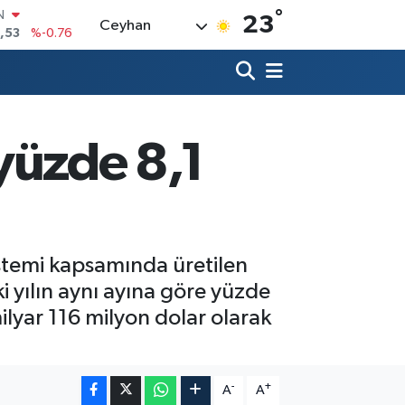
°
23
Ceyhan
69
%0.17
65
%0.01
N
7
%0.02
ALTIN
9
%2.12
 yüzde 8,1
0
%64
IN
,53
%-0.76
 sistemi kapsamında üretilen
ki yılın aynı ayına göre yüzde
ilyar 116 milyon dolar olarak
-
+
A
A