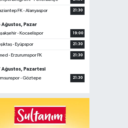
ziantep FK - Alanyaspor
21:30
6 Ağustos, Pazar
şakşehir - Kocaelispor
19:00
şiktaş - Eyüpspor
21:30
ed - Erzurumspor FK
21:30
7 Ağustos, Pazartesi
msunspor - Göztepe
21:30