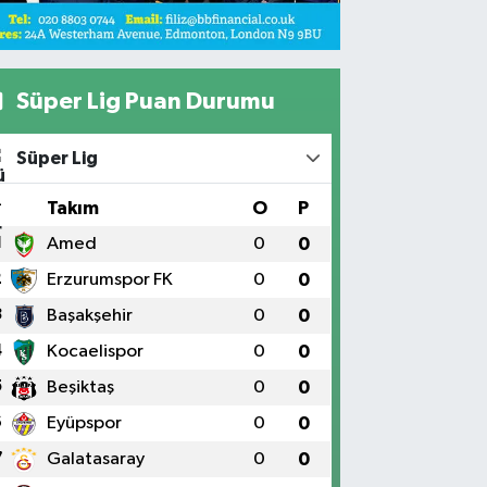
Süper Lig Puan Durumu
Süper Lig
#
Takım
O
P
1
Amed
0
0
2
Erzurumspor FK
0
0
3
Başakşehir
0
0
4
Kocaelispor
0
0
5
Beşiktaş
0
0
6
Eyüpspor
0
0
7
Galatasaray
0
0