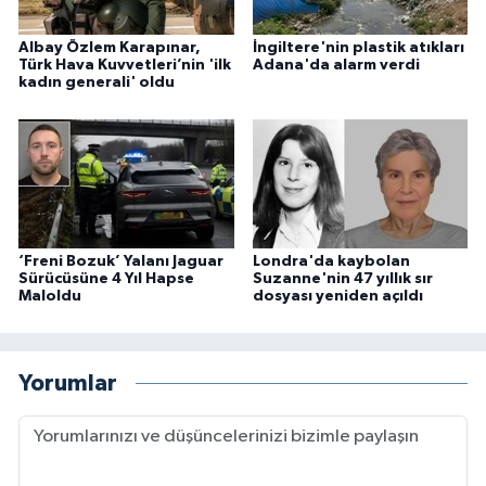
Albay Özlem Karapınar,
İngiltere'nin plastik atıkları
Türk Hava Kuvvetleri’nin 'ilk
Adana'da alarm verdi
kadın generali' oldu
‘Freni Bozuk’ Yalanı Jaguar
Londra'da kaybolan
Sürücüsüne 4 Yıl Hapse
Suzanne'nin 47 yıllık sır
Maloldu
dosyası yeniden açıldı
Yorumlar