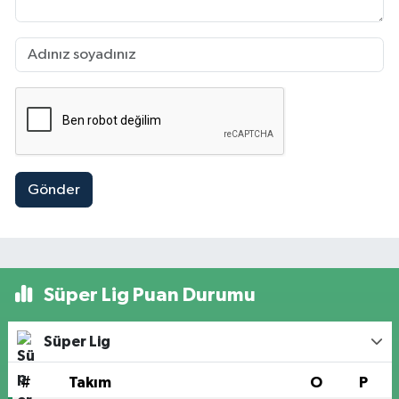
Gönder
Süper Lig Puan Durumu
Süper Lig
#
Takım
O
P