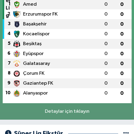
1
Amed
0
0
2
Erzurumspor FK
0
0
3
Başakşehir
0
0
4
Kocaelispor
0
0
5
Beşiktaş
0
0
6
Eyüpspor
0
0
7
Galatasaray
0
0
8
Çorum FK
0
0
9
Gaziantep FK
0
0
10
Alanyaspor
0
0
Detaylar için tıklayın
Süper Lig Fikstür