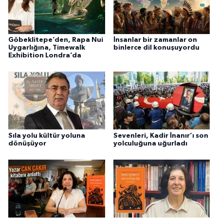
Göbeklitepe’den, Rapa Nui
İnsanlar bir zamanlar on
Uygarlığına, Timewalk
binlerce dil konuşuyordu
Exhibition Londra’da
Sıla yolu kültür yoluna
Sevenleri, Kadir İnanır’ı son
dönüşüyor
yolculuğuna uğurladı