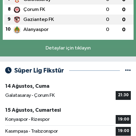
8
Çorum FK
0
0
9
Gaziantep FK
0
0
10
Alanyaspor
0
0
Detaylar için tıklayın
Süper Lig Fikstür
14 Ağustos, Cuma
Galatasaray - Çorum FK
21:30
15 Ağustos, Cumartesi
Konyaspor - Rizespor
19:00
Kasımpaşa - Trabzonspor
19:00