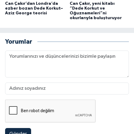
Can Çakır’dan Londra’da
Can Çakır, yeni kitabı
ezber bozan Dede Korkut–
“Dede Korkut ve
Aziz George teorisi
Oğuznameleri”ni
okurlarıyla buluşturuyor
Yorumlar
Gönder