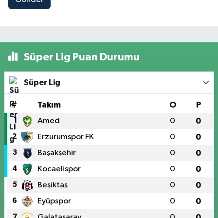
Süper Lig Puan Durumu
Süper Lig
#
Takım
O
P
1
Amed
0
0
2
Erzurumspor FK
0
0
3
Başakşehir
0
0
4
Kocaelispor
0
0
5
Beşiktaş
0
0
6
Eyüpspor
0
0
7
Galatasaray
0
0