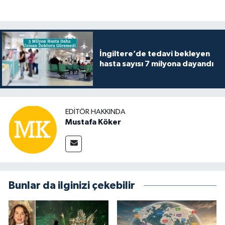
İngiltere’de tedavi bekleyen
hasta sayısı 7 milyona dayandı
EDITÖR HAKKINDA
Mustafa Köker
Bunlar da ilginizi çekebilir