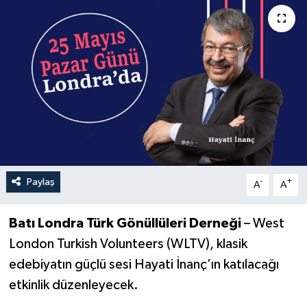
Paylaş
-
+
A
A
Batı Londra Türk Gönüllüleri Derneği
– West
London Turkish Volunteers (WLTV), klasik
edebiyatın güçlü sesi Hayati İnanç’ı
n katılacağı
etkinlik düzenleyecek.